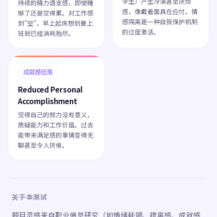
学生）产生冷漠甚至厌烦
持续的精力透支感，即使睡
感，像戴着面具在应付。情
够了还是觉得累。对工作感
感隔离是一种自我保护机制
到"空"，早上起床想到要上
的过度激活。
班就已经消耗殆尽。
成就感低落
Reduced Personal
Accomplishment
觉得自己的努力没有意义，
质疑能力和工作价值。过去
能带来满足感的事情变得无
聊甚至令人厌倦。
关于本测试
题目灵感来自职业倦怠研究（如情绪耗竭、疏离感、成就感