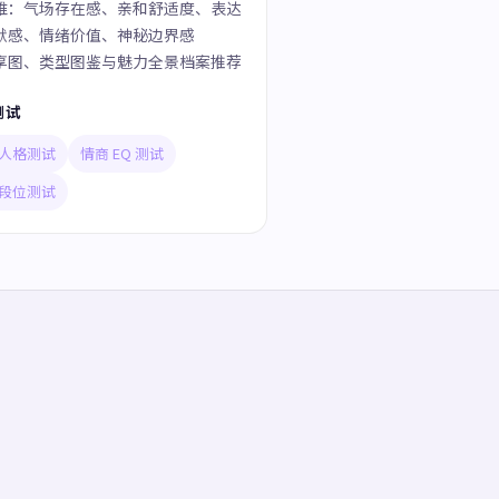
维：气场存在感、亲和舒适度、表达
默感、情绪价值、神秘边界感
享图、类型图鉴与魅力全景档案推荐
测试
人格测试
情商 EQ 测试
段位测试