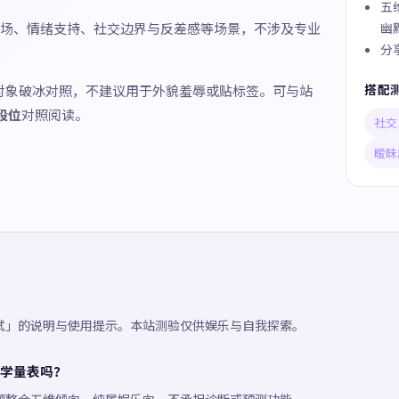
五
场、情绪支持、社交边界与反差感等场景，不涉及专业
幽
分
搭配
对象破冰对照，不建议用于外貌羞辱或贴标签。可与站
段位
对照阅读。
社交
暧昧
试」的说明与使用提示。本站测验仅供娱乐与自我探索。
学量表吗？