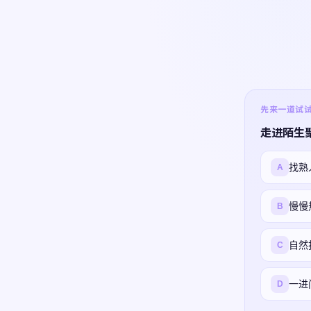
先来一道试试 ·
走进陌生
找熟
A
慢慢
B
自然
C
一进
D