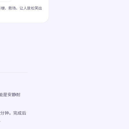
接梗、救场、让人放松笑出
能是安静耐
3 分钟。完成后
。