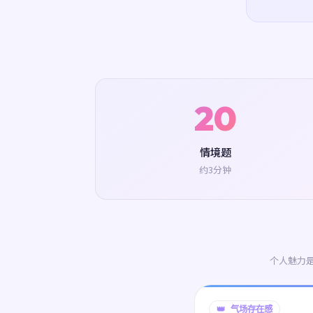
20
情境题
约3分钟
个人魅力
👑 气场存在感