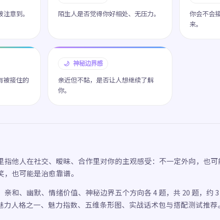
被注意到。
陌生人是否觉得你好相处、无压力。
你会不会
来。
🌙 神秘边界感
有被接住的
亲近但不黏，是否让人想继续了解
你。
里指他人在社交、暧昧、合作里对你的主观感受：不一定外向，也可
笑，也可能是治愈靠谱。
亲和、幽默、情绪价值、神秘边界五个方向各 4 题，共 20 题，约 
 型魅力人格之一、魅力指数、五维条形图、实战话术包与搭配测试推荐