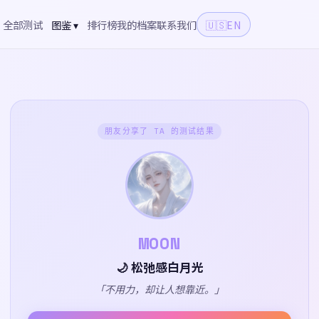
全部测试
图鉴 ▾
排行榜
我的档案
联系我们
🇺🇸
EN
朋友分享了 TA 的测试结果
MOON
🌙 松弛感白月光
「不用力，却让人想靠近。」