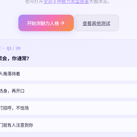
也可打开
全部 8 种魅力类型图鉴
大图浏览。
开始测魅力人格
查看其他测试
 Q1 / 20
聚会，你通常？
人角落待着
热身，再开口
打招呼，不怯场
门就有人注意到你