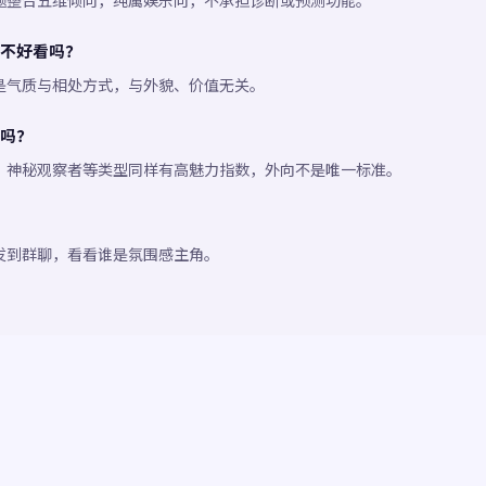
题整合五维倾向，纯属娱乐向，不承担诊断或预测功能。
不好看吗？
是气质与相处方式，与外貌、价值无关。
吗？
、神秘观察者等类型同样有高魅力指数，外向不是唯一标准。
发到群聊，看看谁是氛围感主角。