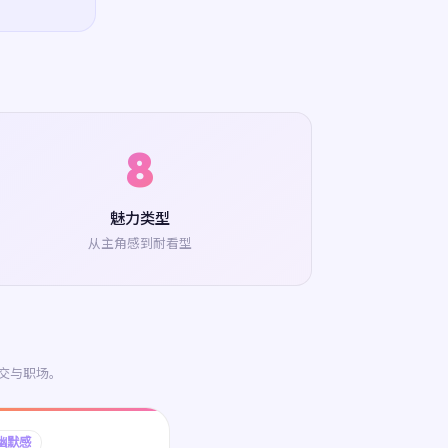
8
魅力类型
从主角感到耐看型
交与职场。
幽默感