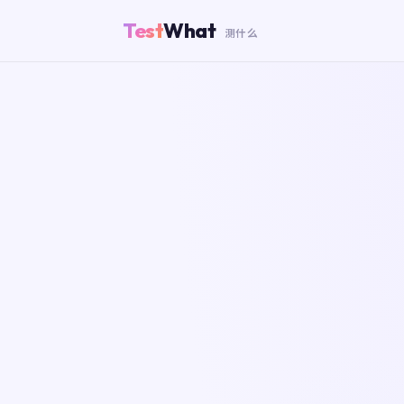
Test
What
测什么