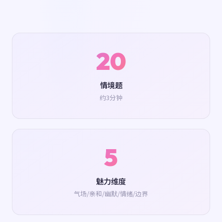
20
情境题
约3分钟
5
魅力维度
气场/亲和/幽默/情绪/边界