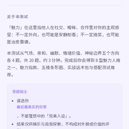
关于本测试
「魅力」在这里指他人在社交、暧昧、合作里对你的主观感
受：不一定外向，也可能是安静耐看；不一定搞笑，也可能
是治愈靠谱。
本测试从气场、亲和、幽默、情绪价值、神秘边界五个方向
各 4 题，共 20 题，约 3 分钟。完成后你会得到 8 型魅力人格
之一、魅力指数、五维条形图、实战话术包与搭配测试推
荐。
答题贴士
请选你
最近最真实的日常
，不是理想中的「完美人设」。
结果仅供娱乐与自我探索，不构成对外貌或价值的评