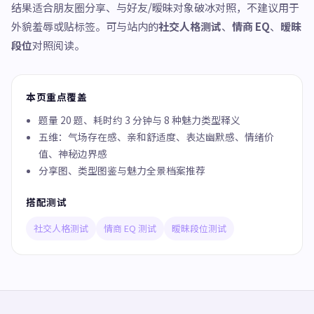
结果适合朋友圈分享、与好友/暧昧对象破冰对照，不建议用于
外貌羞辱或贴标签。可与站内的
社交人格测试
、
情商 EQ
、
暧昧
段位
对照阅读。
本页重点覆盖
题量 20 题、耗时约 3 分钟与 8 种魅力类型释义
五维：气场存在感、亲和舒适度、表达幽默感、情绪价
值、神秘边界感
分享图、类型图鉴与魅力全景档案推荐
搭配测试
社交人格测试
情商 EQ 测试
暧昧段位测试