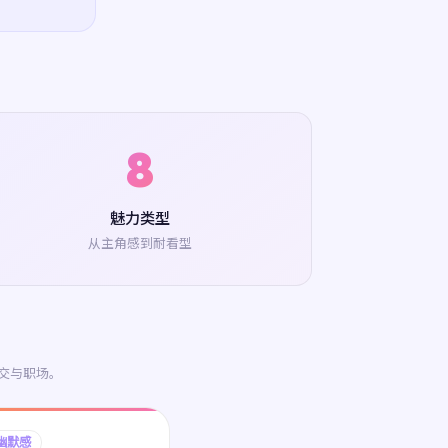
8
魅力类型
从主角感到耐看型
交与职场。
幽默感