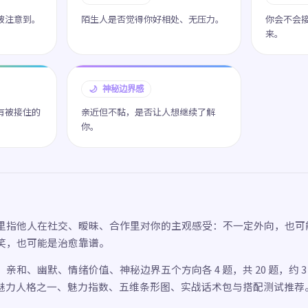
被注意到。
陌生人是否觉得你好相处、无压力。
你会不会
来。
🌙 神秘边界感
有被接住的
亲近但不黏，是否让人想继续了解
你。
里指他人在社交、暧昧、合作里对你的主观感受：不一定外向，也可
笑，也可能是治愈靠谱。
亲和、幽默、情绪价值、神秘边界五个方向各 4 题，共 20 题，约 
 型魅力人格之一、魅力指数、五维条形图、实战话术包与搭配测试推荐