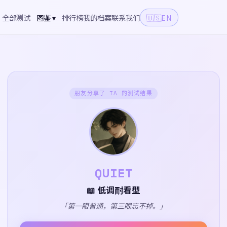
全部测试
图鉴 ▾
排行榜
我的档案
联系我们
🇺🇸
EN
朋友分享了 TA 的测试结果
QUIET
📖 低调耐看型
「第一眼普通，第三眼忘不掉。」