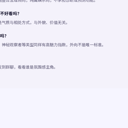
题整合五维倾向，纯属娱乐向，不承担诊断或预测功能。
不好看吗？
是气质与相处方式，与外貌、价值无关。
吗？
、神秘观察者等类型同样有高魅力指数，外向不是唯一标准。
发到群聊，看看谁是氛围感主角。