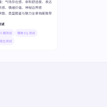
维：气场存在感、亲和舒适度、表达
默感、情绪价值、神秘边界感
享图、类型图鉴与魅力全景档案推荐
测试
人格测试
情商 EQ 测试
段位测试