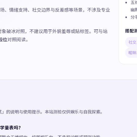
五
场、情绪支持、社交边界与反差感等场景，不涉及专业
幽
分
搭配
对象破冰对照，不建议用于外貌羞辱或贴标签。可与站
段位
对照阅读。
社交
暧昧
试」的说明与使用提示。本站测验仅供娱乐与自我探索。
学量表吗？