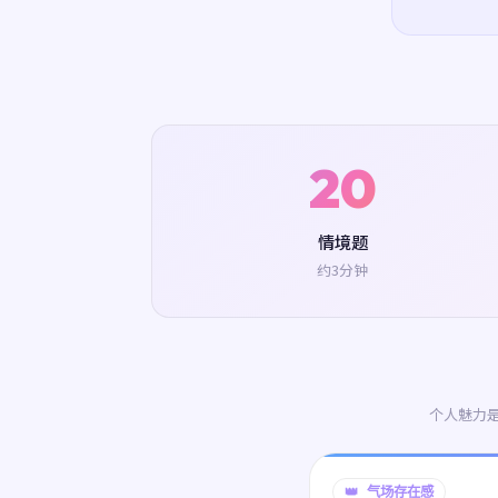
20
情境题
约3分钟
个人魅力
👑 气场存在感