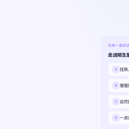
先来一道试试 ·
走进陌生
找熟
A
慢慢
B
自然
C
一进
D