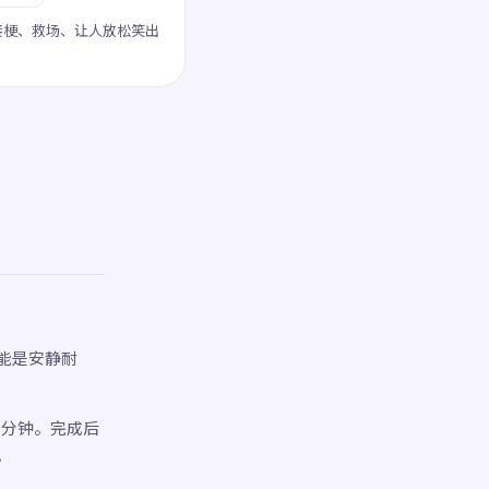
接梗、救场、让人放松笑出
能是安静耐
3 分钟。完成后
。