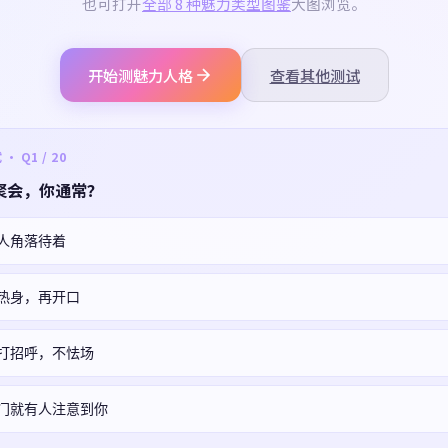
也可打开
全部 8 种魅力类型图鉴
大图浏览。
开始测魅力人格
查看其他测试
 Q1 / 20
聚会，你通常？
人角落待着
热身，再开口
打招呼，不怯场
门就有人注意到你