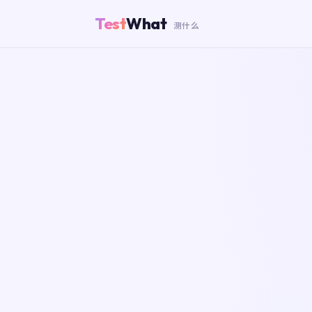
Test
What
测什么