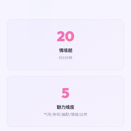
20
情境题
约3分钟
5
魅力维度
气场/亲和/幽默/情绪/边界