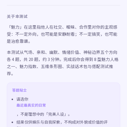
关于本测试
「魅力」在这里指他人在社交、暧昧、合作里对你的主观感
受：不一定外向，也可能是安静耐看；不一定搞笑，也可能
是治愈靠谱。
本测试从气场、亲和、幽默、情绪价值、神秘边界五个方向
各 4 题，共 20 题，约 3 分钟。完成后你会得到 8 型魅力人格
之一、魅力指数、五维条形图、实战话术包与搭配测试推
荐。
答题贴士
请选你
最近最真实的日常
，不是理想中的「完美人设」。
结果仅供娱乐与自我探索，不构成对外貌或价值的评