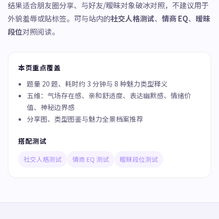
结果适合朋友圈分享、与好友/暧昧对象破冰对照，不建议用于
外貌羞辱或贴标签。可与站内的
社交人格测试
、
情商 EQ
、
暧昧
段位
对照阅读。
本页重点覆盖
题量 20 题、耗时约 3 分钟与 8 种魅力类型释义
五维：气场存在感、亲和舒适度、表达幽默感、情绪价
值、神秘边界感
分享图、类型图鉴与魅力全景档案推荐
搭配测试
社交人格测试
情商 EQ 测试
暧昧段位测试