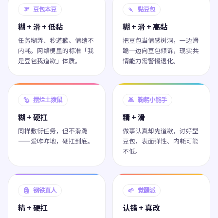
🫘 豆包本豆
🍡 黏豆包
糊 + 滑 + 低黏
糊 + 滑 + 高黏
任务糊弄、秒道歉、情绪不
把豆包当情感树洞，一边滑
内耗。网络梗里的标准「我
跪一边向豆包倾诉，现实共
是豆包我道歉」体质。
情能力需警惕退化。
🦫 摆烂土拨鼠
🙇 鞠躬小能手
糊 + 硬扛
精 + 滑
同样敷衍任务，但不滑跪
做事认真却先道歉，讨好型
——爱咋咋地，硬扛到底。
豆包，表面弹性、内耗可能
不低。
🗿 钢铁直人
🌱 觉醒派
精 + 硬扛
认错 + 真改