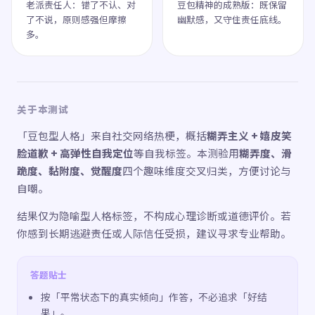
老派责任人：错了不认、对
豆包精神的成熟版：既保留
了不说，原则感强但摩擦
幽默感，又守住责任底线。
多。
关于本测试
「豆包型人格」来自社交网络热梗，概括
糊弄主义 + 嬉皮笑
脸道歉 + 高弹性自我定位
等自我标签。本测验用
糊弄度、滑
跪度、黏附度、觉醒度
四个趣味维度交叉归类，方便讨论与
自嘲。
结果仅为隐喻型人格标签，不构成心理诊断或道德评价。若
你感到长期逃避责任或人际信任受损，建议寻求专业帮助。
答题贴士
按「平常状态下的真实倾向」作答，不必追求「好结
果」。