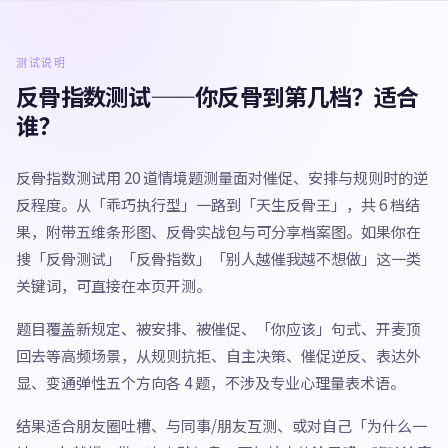
测试说明
反骨指数测试——你反骨到第几档？适合
谁？
反骨指数测试用 20 道情境题测量面对催促、安排与规则时的逆
反程度。从「乖巧执行型」一路到「天生反骨王」，共 6 档结
果，附带五维条形图、反骨实战包与可分享档案图。如果你在
搜「反骨测试」「反骨指数」「别人越催我越不想做」这一类
关键词，可直接在本页开测。
题目覆盖新规定、被安排、被催促、「你应该」句式、开麦顶
回去等高频场景，从规则抗拒、自主决策、催促逆反、表达外
显、变通弹性五个方向各 4 题，不涉及专业心理量表术语。
结果适合朋友圈吐槽、与同事/朋友互测、或对自己「为什么一