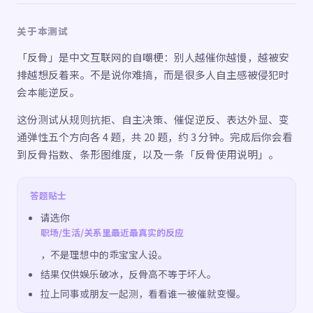
关于本测试
「反骨」是中文互联网的自嘲梗：别人越催你越慢，越被安
排越想反着来。不是说你难搞，而是很多人自主感被侵犯时
会本能逆反。
这份测试从规则抗拒、自主决策、催促逆反、表达外显、变
通弹性五个方向各 4 题，共 20 题，约 3 分钟。完成后你会看
到反骨指数、条形图维度，以及一条「反骨使用说明」。
答题贴士
请选你
职场/生活/关系里最近最真实的反应
，不是理想中的乖宝宝人设。
结果仅供娱乐破冰，反骨高不等于坏人。
拉上同事或朋友一起测，看看谁一被催就变慢。