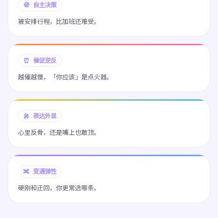
🧭 自主决策
被安排行程，比加班还难受。
⏰ 催促逆反
越催越慢，「你应该」是点火器。
🎤 表达外显
心里反骨，还是嘴上也敢顶。
🔀 变通弹性
硬刚和迂回，你更常选哪条。