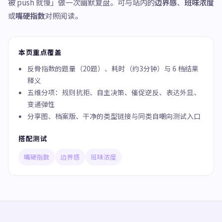
被 push 就慢」做一次幽默复盘。可与站内的
边界感
、
班味浓度
或
嘴硬指数
对照阅读。
本页重点覆盖
反骨指数的题量（20题）、耗时（约3分钟）与 6 档结果
释义
五维分项：规则抗拒、自主决策、催促逆反、表达外显、
变通弹性
分享图、档案版、干净的类型链接与同类自嘲向测试入口
搭配测试
嘴硬指数
边界感
班味浓度