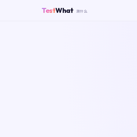
Test
What
测什么