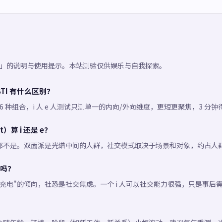
人测试」的说明与使用提示。本站测验仅供娱乐与自我探索。
MBTI 有什么区别？
维度 16 种组合，i 人 e 人测试只测单一的内向/外向维度，更短更聚焦，3 分
t）算 i 还是 e？
不是。双面派是光谱中间的人群，社交模式取决于场景和对象，约占人群的 
吗？
充电"的倾向，社恐是社交焦虑。一个 i 人可以社交能力很强，只是事后