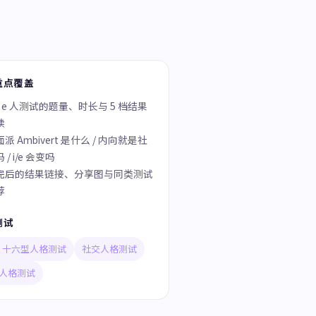
重点覆盖
人 e 人测试的题量、时长与 5 档结果
读
派 Ambivert 是什么 / 内向就是社
 / i/e 会变吗
完后的结果链接、分享图与同类测试
荐
测试
TI 十六型人格测试
社交人格测试
人格测试