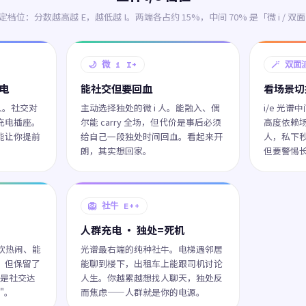
 决定档位：分数越高越 E，越低越 I。两端各占约 15%，中间 70% 是「微 i / 双面派
🌙 微 i I+
🪄 双面
放电
能社交但要回血
看场景切
人。社交对
主动选择独处的微 i 人。能融入、偶
i/e 光谱
充电插座。
尔能 carry 全场，但代价是事后必须
高度依赖场景
能让你提前
给自己一段独处时间回血。看起来开
人，私下秒
朗，其实想回家。
但要警惕
🦁 社牛 E++
人群充电 · 独处=死机
喜欢热闹、能
光谱最右端的纯种社牛。电梯遇邻居
，但保留了
能聊到楼下，出租车上能跟司机讨论
里是社交达
人生。你越累越想找人聊天，独处反
"。
而焦虑——人群就是你的电源。