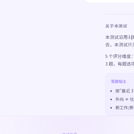
关于本测试
本测试沿用
i 
合，本测试只测
5 个评分维度
3 题，每题选项 
答题贴士
按"最近 
外向 ≠ 
新工作/