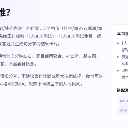
合谁？
内向/外向光谱上的位置，5 个档位（社牛/微 e/双面派/微
本页
正在搜索「i 人 e 人测试」「i 人 e 人测试免费」或
i 
接完成答题并生成可分享的结果卡片。
解
间通常为 3 分钟左右。题目使用聚会、办公室、朋友圈、
双面
答，不需要背概念。
恐吗
测
轻松分享，不建议当作诊断或重大决策依据。你也可以
推
子人格测试对照，观察不同模型下的共同倾向。
搭配
MB
搭子