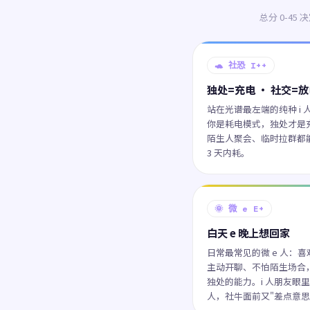
总分 0-45
🐢 社恐 I++
独处=充电 · 社交=
站在光谱最左端的纯种 i 
你是耗电模式，独处才是
陌生人聚会、临时拉群都
3 天内耗。
🌞 微 e E+
白天 e 晚上想回家
日常最常见的微 e 人：
主动开聊、不怕陌生场合
独处的能力。i 人朋友眼
人，社牛面前又"差点意思