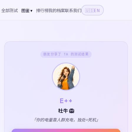
全部测试
图鉴 ▾
排行榜
我的档案
联系我们
🇺🇸
EN
朋友分享了 TA 的测试结果
E++
社牛 🦁
「你的电量靠人群充电，独处=死机」