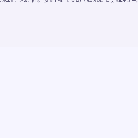
会随年龄、环境、阶段（如新工作、新关系）小幅波动。建议每年重测一
。