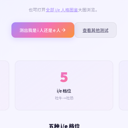
也可打开
全部 i/e 人格图鉴
大图浏览。
测出我是 i 人还是 e 人
查看其他测试
5
i/e 档位
社牛→社恐
五种 i/e 档位