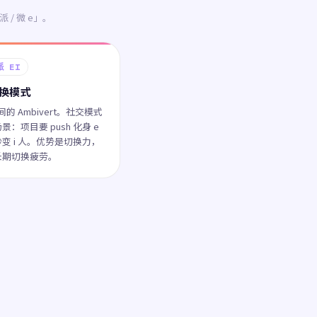
 / 微 e」。
派 EI
换模式
中间的 Ambivert。社交模式
：项目要 push 化身 e
变 i 人。优势是切换力，
长期切换疲劳。