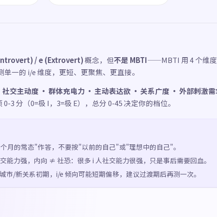
(Introvert) / e (Extrovert)
概念，但
不是 MBTI
——MBTI 用 4 个维度
单一的 i/e 维度，更短、更聚焦、更直接。
：
社交主动度 · 群体充电力 · 主动表达欲 · 关系广度 · 外部刺激需
0-3 分（0=极 I，3=极 E），总分 0-45 决定你的档位。
3 个月的常态"作答，不要按"以前的自己"或"理想中的自己"。
社交能力强，内向 ≠ 社恐：很多 i 人社交能力很强，只是事后需要回血。
新城市/新关系初期，i/e 倾向可能短期偏移，建议过渡期后再测一次。