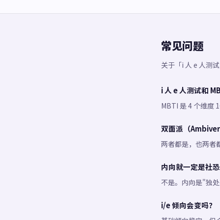
常见问题
关于「i 人 e 
i 人 e 人测试和 
MBTI 是 4 个
双面派（Ambiver
两者都是，也两者都
内向就一定是社恐
不是。内向是"独处
i/e 倾向会变吗？