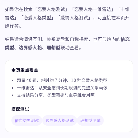
如果你在搜索「恋爱人格测试」「恋爱人格十维雷达」「十维
雷达」「恋爱人格类型」「爱情人格测试」，可直接在本页开
始作答。
结果适合情侣互测、关系复盘和自我探索，也可与站内的
依恋
类型
、
边界感人格
、
理想型
联动查看。
本页重点覆盖
题量 40 题、耗时约 7 分钟、10 种恋爱人格类型
十维雷达：从安全感到长期规划的完整关系画像
支持结果分享、类型图鉴与主导维度对照
搭配测试
依恋类型测试
边界感人格测试
理想型测试