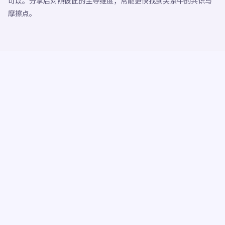
可以。分享后对照彼此的主导维度，常能更快找到关系中的共识与
摩擦点。