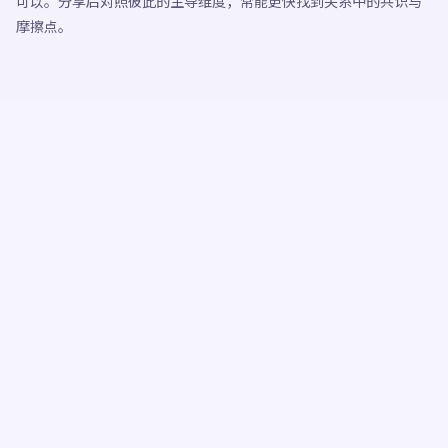
可以。分享后对照彼此的主导维度，常能更快找到关系中的共识与
摩擦点。