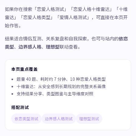
如果你在搜索「恋爱人格测试」「恋爱人格十维雷达」「十维
雷达」「恋爱人格类型」「爱情人格测试」，可直接在本页开
始作答。
结果适合情侣互测、关系复盘和自我探索，也可与站内的
依恋
类型
、
边界感人格
、
理想型
联动查看。
本页重点覆盖
题量 40 题、耗时约 7 分钟、10 种恋爱人格类型
十维雷达：从安全感到长期规划的完整关系画像
支持结果分享、类型图鉴与主导维度对照
搭配测试
依恋类型测试
边界感人格测试
理想型测试