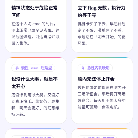
精神状态处于危险正常
立下 flag 无数，执行力
区间
约等于零
在这个人均 emo 的时代，
健身卡买了不去、早起计划
测出正常已属罕见彩蛋。建
定了不醒、书单列了不看。
议截图炫耀，并适当摆烂以
永远活在「明天开始」的循
融入集体。
环里。
🧊 慢性 emo 迁延型
🌀 急性内耗晚期
也没什么大事，就是不
脑内无法停止开会
太开心
做任何决定前都要在脑内开
三场听证会，事后再开两场
既没惨到可以大哭，又没好
复盘会。每天用于想太多的
到真正快乐。靠奶茶、剧集
能量可驱动一台发电机。
和「明天会更好」的幻想维
持运转。