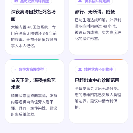
📼 黑历史反刍综合症
🛋️ 佛系摆烂稳定期
深夜高清回放社死名场
都行、无所谓、随便
面
已与生活达成和解，外界刺
激响应时间超过 48 小时。
大脑内置 4K 回放系统，专
被误认为成熟，实为高度进
门在深夜无限循环 3-8 年前
化的摆烂形态。
的糗事。细节还原度超过当
事人本人记忆。
⚡ 急性发疯爆发型
👾 精神状态不明物种
白天正常，深夜抽象艺
已超出本中心诊断范围
术家
全体专家会诊后无法分类。
您的思维回路已突破人类理
精神状态呈双向震荡，发疯
解边界，建议申请专利保
内容逻辑自洽但旁人看不
护。
懂。具有一定传染性，建议
距离后继续发。