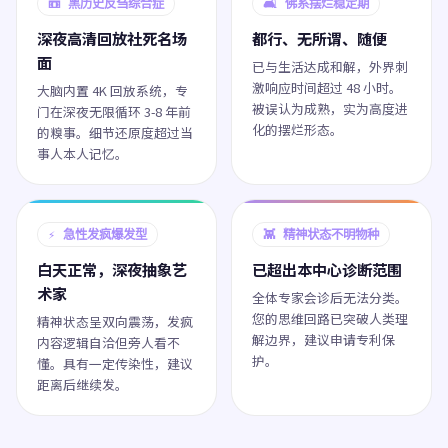
📼 黑历史反刍综合症
🛋️ 佛系摆烂稳定期
深夜高清回放社死名场
都行、无所谓、随便
面
已与生活达成和解，外界刺
激响应时间超过 48 小时。
大脑内置 4K 回放系统，专
被误认为成熟，实为高度进
门在深夜无限循环 3-8 年前
化的摆烂形态。
的糗事。细节还原度超过当
事人本人记忆。
⚡ 急性发疯爆发型
👾 精神状态不明物种
白天正常，深夜抽象艺
已超出本中心诊断范围
术家
全体专家会诊后无法分类。
您的思维回路已突破人类理
精神状态呈双向震荡，发疯
解边界，建议申请专利保
内容逻辑自洽但旁人看不
护。
懂。具有一定传染性，建议
距离后继续发。