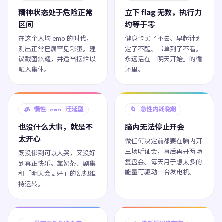
精神状态处于危险正常
立下 flag 无数，执行力
区间
约等于零
在这个人均 emo 的时代，
健身卡买了不去、早起计划
测出正常已属罕见彩蛋。建
定了不醒、书单列了不看。
议截图炫耀，并适当摆烂以
永远活在「明天开始」的循
融入集体。
环里。
🧊 慢性 emo 迁延型
🌀 急性内耗晚期
也没什么大事，就是不
脑内无法停止开会
太开心
做任何决定前都要在脑内开
三场听证会，事后再开两场
既没惨到可以大哭，又没好
复盘会。每天用于想太多的
到真正快乐。靠奶茶、剧集
能量可驱动一台发电机。
和「明天会更好」的幻想维
持运转。