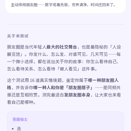
主动停用朋友圈——数字戒毒先驱，世界清净，时间还回来了。
关于本测试
朋友圈是当代年轻人
最大的社交舞台
，也是最隐秘的「人设
展览馆」。你发什么、怎么发、对谁可见、几天可见——每
一个微小选择，都在说出关于你的故事：你怎么看待自己、
怎么看待关系、怎么看待「被人看见」这件事。
这个测试用 16 道真实情境题，鉴定你属于
哪一种朋友圈人
格
，并告诉你
哪一种人和你是「朋友圈搭子」
——是同频共
振还是互相欣赏。测完最适合
发朋友圈本身
，让大家也来看
看自己是哪种。
答题贴士
选