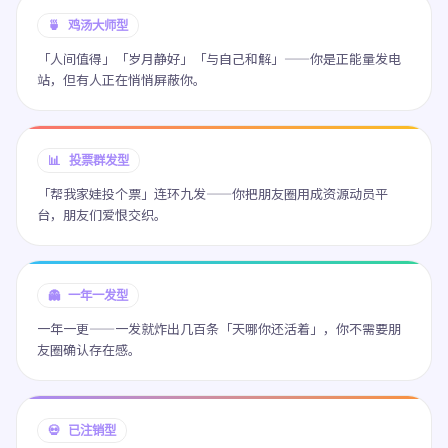
🍵 鸡汤大师型
「人间值得」「岁月静好」「与自己和解」——你是正能量发电
站，但有人正在悄悄屏蔽你。
📊 投票群发型
「帮我家娃投个票」连环九发——你把朋友圈用成资源动员平
台，朋友们爱恨交织。
👻 一年一发型
一年一更——一发就炸出几百条「天哪你还活着」，你不需要朋
友圈确认存在感。
💀 已注销型