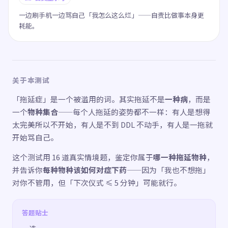
一边刷手机一边骂自己「我怎么这么烂」——自责比做事本身更
耗能。
关于本测试
「拖延症」是一个被滥用的词。其实拖延不是
一种病
，而是
一个
物种集合
——每个人拖延的姿势都不一样：有人是想得
太完美所以不开始，有人是不到 DDL 不动手，有人是一拖就
开始骂自己。
这个测试用 16 道真实情境题，鉴定你属于
哪一种拖延物种
，
并告诉你
每种物种该如何对症下药
——因为「我也不想拖」
对你不管用，但「下次仪式 ≤ 5 分钟」可能就行。
答题贴士