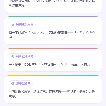
必须先收拾桌面、泡咖啡、调音乐才能开始，仪式越来越长，正
事越来越短。
🐢 完美主义乌龟
脑子里已经写了八版大纲，可文档还是空白——「不能开始得不
好」。
🐆 截止驱动猎豹
平时躺平，DDL 前两小时神功附体，半小时干完三小时的活。
🐹 焦虑型仓鼠
一想到任务就慌，越慌越拖，越拖越慌——拖延的不是任务，是
焦虑。