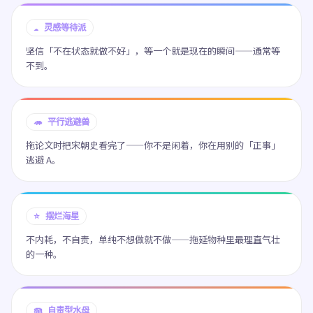
☁️ 灵感等待派
坚信「不在状态就做不好」，等一个就是现在的瞬间——通常等
不到。
🦔 平行逃避兽
拖论文时把宋朝史看完了——你不是闲着，你在用别的「正事」
逃避 A。
⭐ 摆烂海星
不内耗，不自责，单纯不想做就不做——拖延物种里最理直气壮
的一种。
🪼 自责型水母