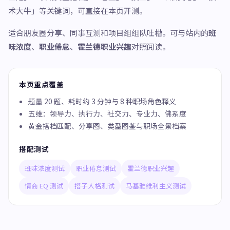
术大牛」等关键词，可直接在本页开测。
适合朋友圈分享、同事互测和项目组组队吐槽。可与站内的
班
味浓度
、
职业倦怠
、
霍兰德职业兴趣
对照阅读。
本页重点覆盖
题量 20 题、耗时约 3 分钟与 8 种职场角色释义
五维：领导力、执行力、社交力、专业力、佛系度
黄金搭档匹配、分享图、类型图鉴与职场全景档案
搭配测试
班味浓度测试
职业倦怠测试
霍兰德职业兴趣
情商 EQ 测试
搭子人格测试
马基雅维利主义测试