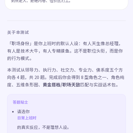
到点走人、拒绝内卷、性价比打工。
关于本测试
「职场身份」是你上班时的默认人设：有人天生像总经理，
有人是技术大牛，有人专精摸鱼。这不是职位头衔，而是你
的行为模式。
本测试从领导力、执行力、社交力、专业力、佛系度五个方
向各 4 题，共 20 题。完成后你会得到 8 型角色之一、角色纯
度、五维条形图、
黄金搭档/职场天敌
匹配与实战话术包。
答题贴士
请选你
日常上班时
的真实反应，不是理想人设。