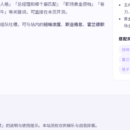
人格」「总经理和哪个最匹配」「职场黄金搭档」「卷
五
牛」等关键词，可直接在本页开测。
力
黄
组队吐槽。可与站内的
班味浓度
、
职业倦怠
、
霍兰德职
场
搭配
班味
霍兰
搭子
试」的说明与使用提示。本站测验仅供娱乐与自我探索。