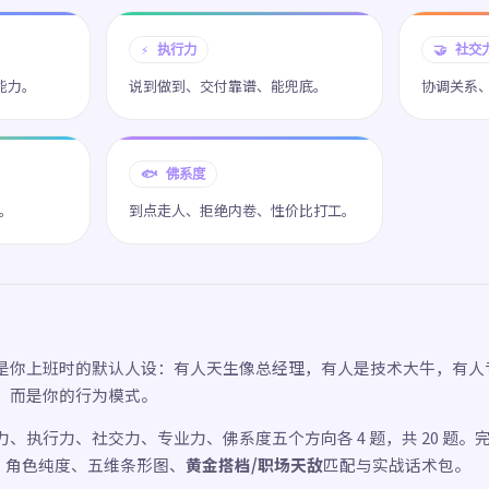
⚡ 执行力
🤝 社交
能力。
说到做到、交付靠谱、能兜底。
协调关系
🐟 佛系度
。
到点走人、拒绝内卷、性价比打工。
是你上班时的默认人设：有人天生像总经理，有人是技术大牛，有人
，而是你的行为模式。
、执行力、社交力、专业力、佛系度五个方向各 4 题，共 20 题。
一、角色纯度、五维条形图、
黄金搭档/职场天敌
匹配与实战话术包。