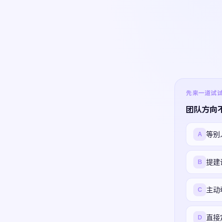
先来一道试试 ·
团队方向
等别
A
提建
B
主动
C
直接
D