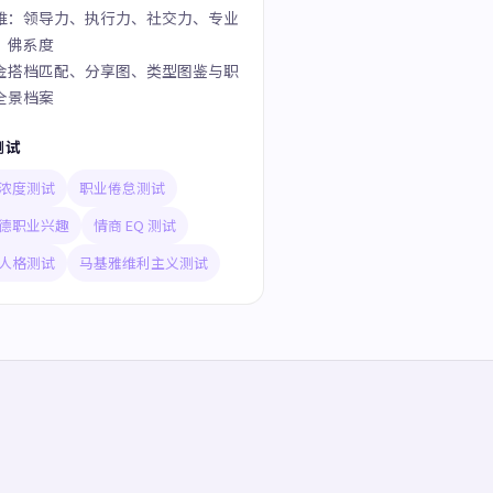
维：领导力、执行力、社交力、专业
、佛系度
金搭档匹配、分享图、类型图鉴与职
全景档案
测试
浓度测试
职业倦怠测试
德职业兴趣
情商 EQ 测试
人格测试
马基雅维利主义测试