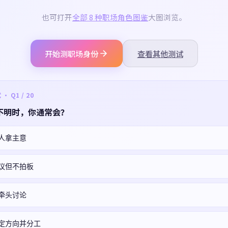
也可打开
全部 8 种职场角色图鉴
大图浏览。
开始测职场身份
查看其他测试
 Q1 / 20
不明时，你通常会？
人拿主意
议但不拍板
牵头讨论
定方向并分工