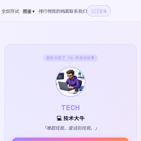
全部测试
图鉴 ▾
排行榜
我的档案
联系我们
🇺🇸
EN
朋友分享了 TA 的测试结果
TECH
💻 技术大牛
「难题找我，废话别找我。」