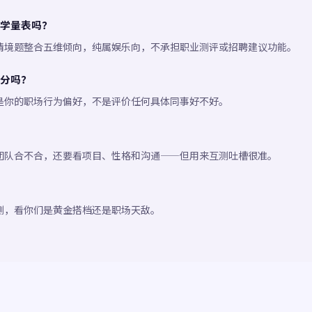
学量表吗？
情境题整合五维倾向，纯属娱乐向，不承担职业测评或招聘建议功能。
分吗？
是你的职场行为偏好，不是评价任何具体同事好不好。
团队合不合，还要看项目、性格和沟通——但用来互测吐槽很准。
测，看你们是黄金搭档还是职场天敌。