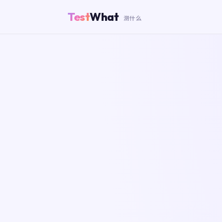
Test
What
测什么