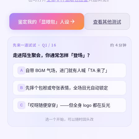
鉴定我的「显眼包」人设
查看其他测试
先来一道试试 · Q1 / 16
约 4 分钟
走进陌生聚会，你通常怎样「登场」？
自带 BGM 气场，进门就有人喊「TA 来了」
A
先摔个包袱或夸张表情，全场目光自动锁定
B
「哎呀随便穿穿」——但全身 logo 都在反光
C
选一个开始，可以随时回头改