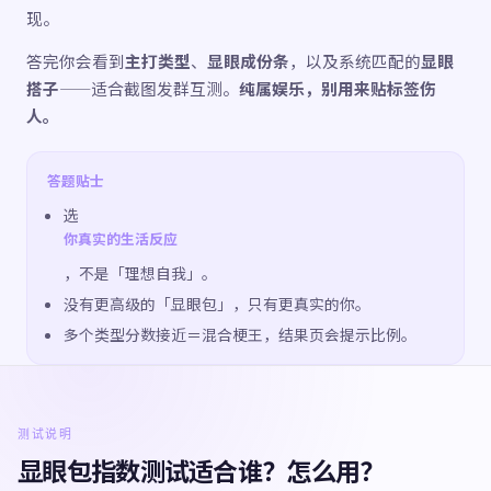
现。
答完你会看到
主打类型
、
显眼成份条
，以及系统匹配的
显眼
搭子
——适合截图发群互测。
纯属娱乐，别用来贴标签伤
人。
答题贴士
选
你真实的生活反应
，不是「理想自我」。
没有更高级的「显眼包」，只有更真实的你。
多个类型分数接近＝混合梗王，结果页会提示比例。
测试说明
显眼包指数测试适合谁？怎么用？