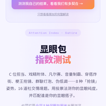
测测我自己的结果，看看我们有多契合 →
只想看看朋友的完整解读
Attention Index · Satire
显眼包
指数测试
C 位担当、戏精附体、凡尔赛、音量制霸、穿搭炸
街、梗王抢镜、群聊灯泡、伪低调——8 种「抢镜」
姿势，16 道社交情境题。用投票法测你的显眼纯度，
并匹配谁是你的显眼搭子。
也可打开
全部 8 种显眼包图鉴
大图浏览。