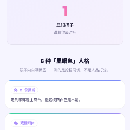
1
显眼搭子
谁和你最对味
8 种「显眼包」人格
娱乐向自嘲标签——测的是抢镜习惯，不是人品打分。
🎤 C 位担当
走到哪都是主舞台，话题绕回自己是本能。
🎭 戏精附体