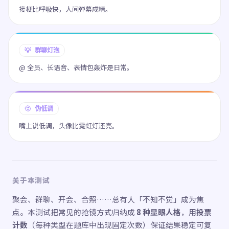
接梗比呼吸快，人间弹幕成精。
💡 群聊灯泡
@ 全员、长语音、表情包轰炸是日常。
🫥 伪低调
嘴上说低调，头像比霓虹灯还亮。
关于本测试
聚会、群聊、开会、合照……总有人「不知不觉」成为焦
点。本测试把常见的抢镜方式归纳成
8 种显眼人格
，用
投票
计数
（每种类型在题库中出现固定次数）保证结果稳定可复