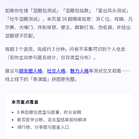
如果你在搜「显眼包测试」「显眼包指数」「爱出风头测试」
「社牛显眼测试」，本页是 16 题情境投票：测 C 位、戏精、凡
尔赛、大嗓门、炸街穿搭、梗王、群聊灯泡、伪低调，并给出
显眼搭子匹配。
每题 3 个选项，完成约 3 分钟。问卷不采集可识别个人信息
（若你主动参与匿名统计，仅存类型分布）。
建议与
朋友圈人格
、
社交人格
、
魅力人格
等测试交叉观看——
线上线下的「表演面」拼图更完整。
本页重点覆盖
8 种显眼包类型与题量、时长说明
是否医学诊断、混合型结果如何解读
排行榜、分享图与图鉴入口