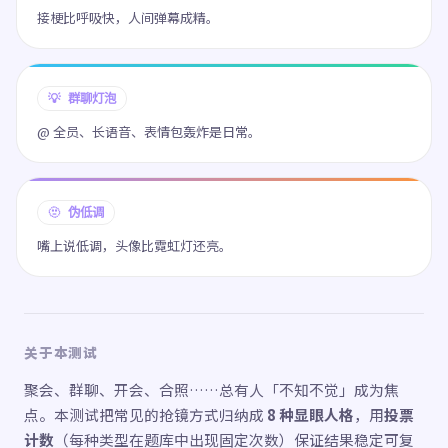
接梗比呼吸快，人间弹幕成精。
💡 群聊灯泡
@ 全员、长语音、表情包轰炸是日常。
🫥 伪低调
嘴上说低调，头像比霓虹灯还亮。
关于本测试
聚会、群聊、开会、合照……总有人「不知不觉」成为焦
点。本测试把常见的抢镜方式归纳成
8 种显眼人格
，用
投票
计数
（每种类型在题库中出现固定次数）保证结果稳定可复