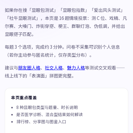
如果你在搜「显眼包测试」「显眼包指数」「爱出风头测试」
「社牛显眼测试」，本页是 16 题情境投票：测 C 位、戏精、凡
尔赛、大嗓门、炸街穿搭、梗王、群聊灯泡、伪低调，并给出
显眼搭子匹配。
每题 3 个选项，完成约 3 分钟。问卷不采集可识别个人信息
（若你主动参与匿名统计，仅存类型分布）。
建议与
朋友圈人格
、
社交人格
、
魅力人格
等测试交叉观看——
线上线下的「表演面」拼图更完整。
本页重点覆盖
8 种显眼包类型与题量、时长说明
是否医学诊断、混合型结果如何解读
排行榜、分享图与图鉴入口