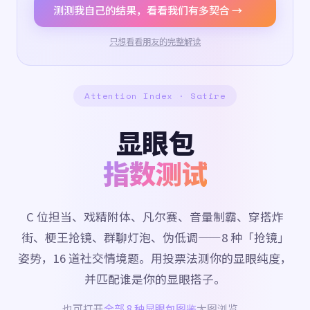
测测我自己的结果，看看我们有多契合 →
只想看看朋友的完整解读
Attention Index · Satire
显眼包
指数测试
C 位担当、戏精附体、凡尔赛、音量制霸、穿搭炸
街、梗王抢镜、群聊灯泡、伪低调——8 种「抢镜」
姿势，16 道社交情境题。用投票法测你的显眼纯度，
并匹配谁是你的显眼搭子。
也可打开
全部 8 种显眼包图鉴
大图浏览。