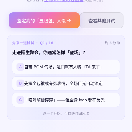
鉴定我的「显眼包」人设
查看其他测试
先来一道试试 · Q1 / 16
约 4 分钟
走进陌生聚会，你通常怎样「登场」？
自带 BGM 气场，进门就有人喊「TA 来了」
A
先摔个包袱或夸张表情，全场目光自动锁定
B
「哎呀随便穿穿」——但全身 logo 都在反光
C
选一个开始，可以随时回头改