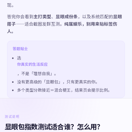
现。
答完你会看到
主打类型
、
显眼成份条
，以及系统匹配的
显眼
搭子
——适合截图发群互测。
纯属娱乐，别用来贴标签伤
人。
答题贴士
选
你真实的生活反应
，不是「理想自我」。
没有更高级的「显眼包」，只有更真实的你。
多个类型分数接近＝混合梗王，结果页会提示比例。
测试说明
显眼包指数测试适合谁？怎么用？