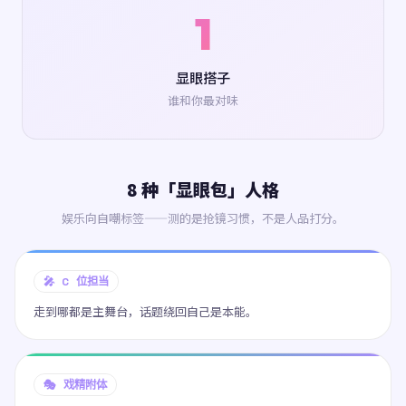
1
显眼搭子
谁和你最对味
8 种「显眼包」人格
娱乐向自嘲标签——测的是抢镜习惯，不是人品打分。
🎤 C 位担当
走到哪都是主舞台，话题绕回自己是本能。
🎭 戏精附体