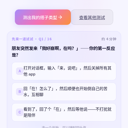
测出我的搭子类型
查看其他测试
先来一道试试 · Q1 / 16
约 4 分钟
朋友突然发来「我好崩啊，在吗？」——你的第一反应
是？
打开对话框，输入「来，说吧」，然后关掉所有其
A
他 app
回「在！怎么了」，然后顺便也开始倒自己的苦
B
水，互相聊
看到了，回了个「在」，然后等他说——不打扰就
C
是陪伴
选一个开始，可以随时回头改