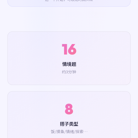
16
情境题
约3分钟
8
搭子类型
饭/摸鱼/情绪/探索…