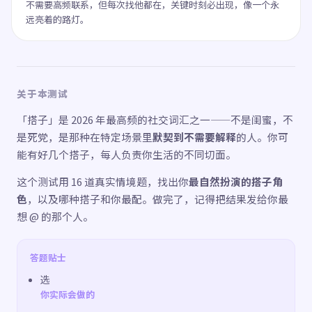
不需要高频联系，但每次找他都在，关键时刻必出现，像一个永
远亮着的路灯。
关于本测试
「搭子」是 2026 年最高频的社交词汇之一——不是闺蜜，不
是死党，是那种在特定场景里
默契到不需要解释
的人。你可
能有好几个搭子，每人负责你生活的不同切面。
这个测试用 16 道真实情境题，找出你
最自然扮演的搭子角
色
，以及哪种搭子和你最配。做完了，记得把结果发给你最
想 @ 的那个人。
答题贴士
选
你实际会做的