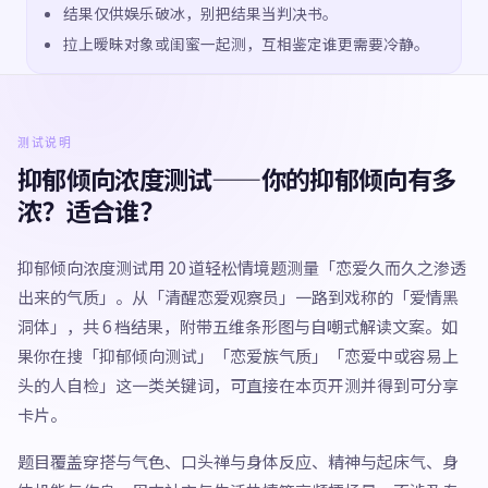
结果仅供娱乐破冰，别把结果当判决书。
拉上暧昧对象或闺蜜一起测，互相鉴定谁更需要冷静。
测试说明
抑郁倾向浓度测试——你的抑郁倾向有多
浓？适合谁？
抑郁倾向浓度测试用 20 道轻松情境题测量「恋爱久而久之渗透
出来的气质」。从「清醒恋爱观察员」一路到戏称的「爱情黑
洞体」，共 6 档结果，附带五维条形图与自嘲式解读文案。如
果你在搜「抑郁倾向测试」「恋爱族气质」「恋爱中或容易上
头的人自检」这一类关键词，可直接在本页开测并得到可分享
卡片。
题目覆盖穿搭与气色、口头禅与身体反应、精神与起床气、身