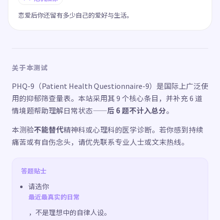
恋爱后你还留有多少自己的爱好与生活。
关于本测试
PHQ-9（Patient Health Questionnaire-9）是国际上广泛使
用的抑郁筛查量表。本站采用其 9 个核心条目，并补充 6 道
情境题帮助理解日常状态——
后 6 题不计入总分
。
本测验
不能替代
精神科或心理科的医学诊断。若你感到持续
痛苦或有自伤念头，请优先联系专业人士或文末热线。
答题贴士
请选你
最近最真实的日常
，不是理想中的自律人设。