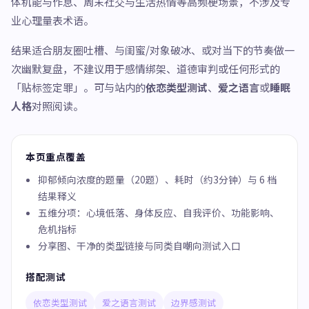
体机能与作息、周末社交与生活热情等高频梗场景，不涉及专
业心理量表术语。
结果适合朋友圈吐槽、与闺蜜/对象破冰、或对当下的节奏做一
次幽默复盘，不建议用于感情绑架、道德审判或任何形式的
「贴标签定罪」。可与站内的
依恋类型测试
、
爱之语言
或
睡眠
人格
对照阅读。
本页重点覆盖
抑郁倾向浓度的题量（20题）、耗时（约3分钟）与 6 档
结果释义
五维分项：心境低落、身体反应、自我评价、功能影响、
危机指标
分享图、干净的类型链接与同类自嘲向测试入口
搭配测试
依恋类型测试
爱之语言测试
边界感测试