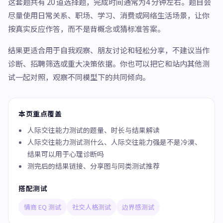
这套题共有 20 道选择题，完成时间通常为4 分钟左右。题目会
尽量使用日常关系、职场、学习、消费或网络生活场景，让你
按真实反应作答，而不是背概念或猜标准答案。
结果更适合用于自我观察、朋友讨论和轻松分享，不建议当作
诊断、招聘筛选或重大决策依据。你也可以把它和站内其他测
试一起对照，观察不同模型下的共同倾向。
本页重点覆盖
人际交往能力测试的题量、时长与结果解读
人际交往能力测试测什么、人际交往能力强是不是冷漠、
结果可以用于心理诊断吗
测完后的结果链接、分享图与同类测试推荐
搭配测试
情商 EQ 测试
社交人格测试
边界感测试