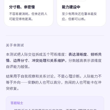
分寸稳、亲密慢
能力建设中
不容易被消耗，但亲近的人
至少有两块还在靠本能反
可能觉得有距离。
应，但都可以练。
关于本测试
本测试把人际交往拆成五个可练维度：
表达清晰度
、
倾听共
情
、
边界分寸
、
冲突处理
和
关系维护
。分数越高表示该维度
自评能力越强。
结果用于自我观察和关系讨论，不是心理诊断。人际能力不
等于外向——安静的人也可以高分，热闹的人也可能卡在冲
突修复。
答题贴士