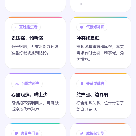
口。
⚡ 直球推进者
🕊️ 气氛修补师
表达强、倾听弱
冲突修复强
效率很高，但有时对方还没
擅长缓和尴尬和摩擦，真实
准备好就被推到结论。
需求有时会被「和事佬」角
色埋掉。
🌫️ 沉默内耗者
🔋 关系过载者
心里戏多、嘴上少
维护强、边界弱
习惯把不满咽回去，用沉默
很会维系关系，但常常忘了
或冷淡代替沟通。
给自己充电。
🛡️ 边界守门员
🌱 成长起步型