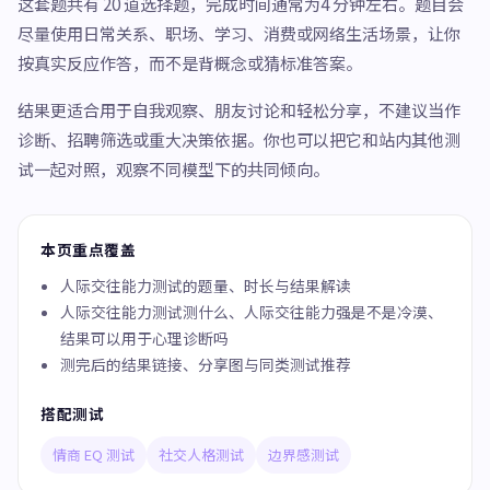
这套题共有 20 道选择题，完成时间通常为4 分钟左右。题目会
尽量使用日常关系、职场、学习、消费或网络生活场景，让你
按真实反应作答，而不是背概念或猜标准答案。
结果更适合用于自我观察、朋友讨论和轻松分享，不建议当作
诊断、招聘筛选或重大决策依据。你也可以把它和站内其他测
试一起对照，观察不同模型下的共同倾向。
本页重点覆盖
人际交往能力测试的题量、时长与结果解读
人际交往能力测试测什么、人际交往能力强是不是冷漠、
结果可以用于心理诊断吗
测完后的结果链接、分享图与同类测试推荐
搭配测试
情商 EQ 测试
社交人格测试
边界感测试