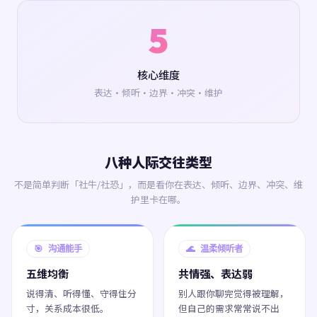
5
核心维度
表达·倾听·边界·冲突·维护
八种人际交往类型
不是简单判断「社牛/社恐」，而是看你在表达、倾听、边界、冲突、维
护里卡在哪。
🎯 沟通能手
🌊 温柔倾听者
五维均衡
共情强、表达弱
说得清、听得懂、守得住分
别人跟你聊完觉得被理解，
寸，关系成本很低。
但自己的需求常常说不出