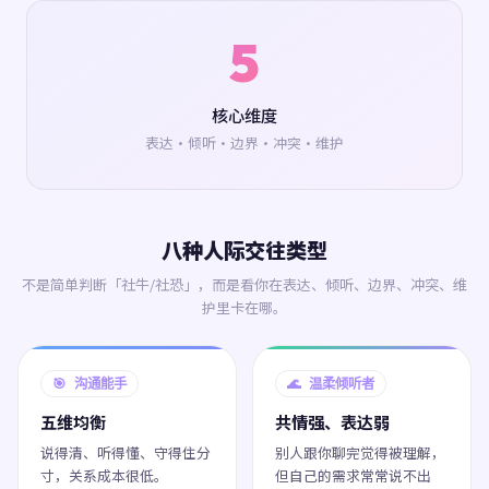
5
核心维度
表达·倾听·边界·冲突·维护
八种人际交往类型
不是简单判断「社牛/社恐」，而是看你在表达、倾听、边界、冲突、维
护里卡在哪。
🎯 沟通能手
🌊 温柔倾听者
五维均衡
共情强、表达弱
说得清、听得懂、守得住分
别人跟你聊完觉得被理解，
寸，关系成本很低。
但自己的需求常常说不出