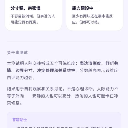
分寸稳、亲密慢
能力建设中
不容易被消耗，但亲近的人
至少有两块还在靠本能反
可能觉得有距离。
应，但都可以练。
关于本测试
本测试把人际交往拆成五个可练维度：
表达清晰度
、
倾听共
情
、
边界分寸
、
冲突处理
和
关系维护
。分数越高表示该维度
自评能力越强。
结果用于自我观察和关系讨论，不是心理诊断。人际能力不
等于外向——安静的人也可以高分，热闹的人也可能卡在冲
突修复。
答题贴士