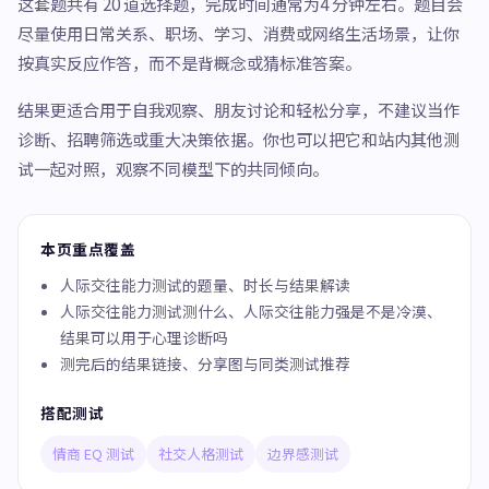
这套题共有 20 道选择题，完成时间通常为4 分钟左右。题目会
尽量使用日常关系、职场、学习、消费或网络生活场景，让你
按真实反应作答，而不是背概念或猜标准答案。
结果更适合用于自我观察、朋友讨论和轻松分享，不建议当作
诊断、招聘筛选或重大决策依据。你也可以把它和站内其他测
试一起对照，观察不同模型下的共同倾向。
本页重点覆盖
人际交往能力测试的题量、时长与结果解读
人际交往能力测试测什么、人际交往能力强是不是冷漠、
结果可以用于心理诊断吗
测完后的结果链接、分享图与同类测试推荐
搭配测试
情商 EQ 测试
社交人格测试
边界感测试