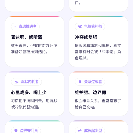
口。
⚡ 直球推进者
🕊️ 气氛修补师
表达强、倾听弱
冲突修复强
效率很高，但有时对方还没
擅长缓和尴尬和摩擦，真实
准备好就被推到结论。
需求有时会被「和事佬」角
色埋掉。
🌫️ 沉默内耗者
🔋 关系过载者
心里戏多、嘴上少
维护强、边界弱
习惯把不满咽回去，用沉默
很会维系关系，但常常忘了
或冷淡代替沟通。
给自己充电。
🛡️ 边界守门员
🌱 成长起步型