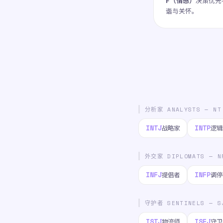
F（情感）
决策优先
谐与关怀。
分析家 ANALYSTS — NT
INTJ
INTP
战略家
逻辑
外交家 DIPLOMATS — N
INFJ
INFP
提倡者
调停
守护者 SENTINELS — S
ISTJ
ISFJ
物流师
守卫