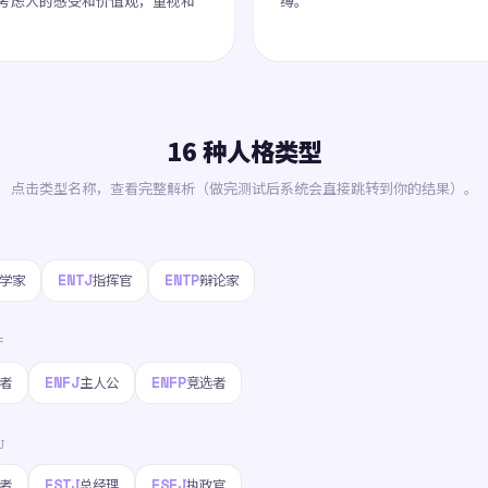
考虑人的感受和价值观，重视和
缚。
16 种人格类型
点击类型名称，查看完整解析（做完测试后系统会直接跳转到你的结果）。
ENTJ
ENTP
学家
指挥官
辩论家
F
ENFJ
ENFP
者
主人公
竞选者
J
ESTJ
ESFJ
者
总经理
执政官