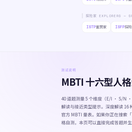
探险家 EXPLORERS — S
ISTP
ISFP
鉴赏家
探险
测试说明
MBTI 十六型
40 道题测量 5 个维度（E/I · S/
解读与接近类型提示。深度解读 16
官方 MBTI 量表。如果你正在搜索「
格自测，本页可以直接完成答题并生