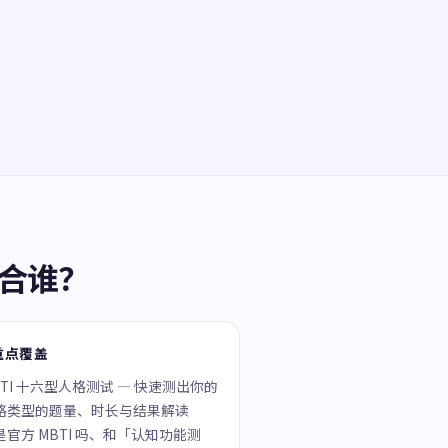
适合谁？
重点覆盖
BTI 十六型人格测试 — 快速测出你的
格类型的题量、时长与结果解读
是官方 MBTI 吗、和「认知功能测