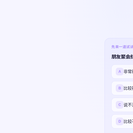
先来一道试试 ·
朋友聚会
非常
A
比较
B
说不
C
比较
D