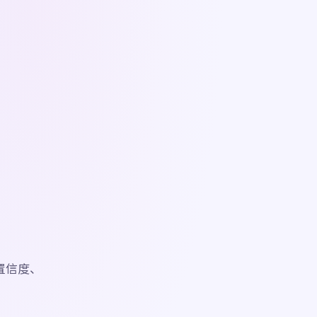
。
展示置信度、