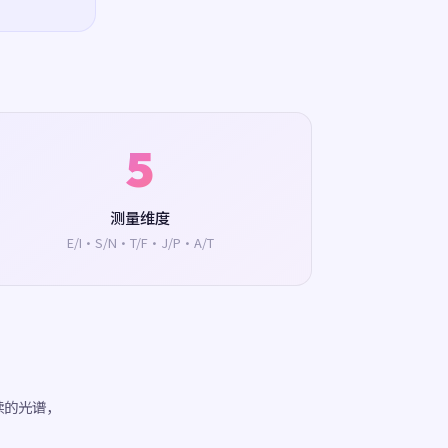
5
测量维度
E/I·S/N·T/F·J/P·A/T
续的光谱，