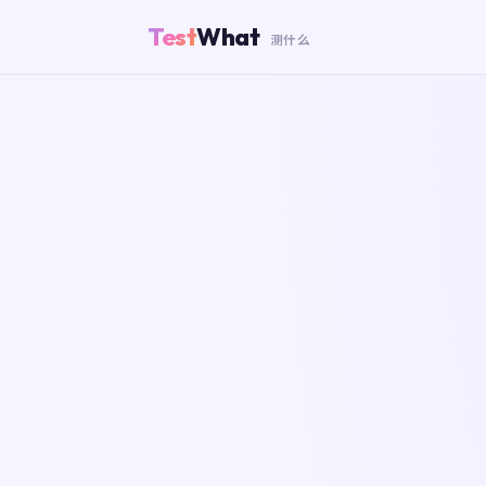
Test
What
测什么