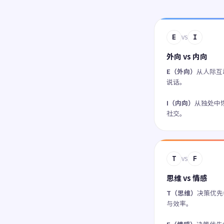
E
I
VS
外向 vs 内向
E（外向）
从人际互
说话。
I（内向）
从独处中
社交。
T
F
VS
思维 vs 情感
T（思维）
决策优先
与效率。