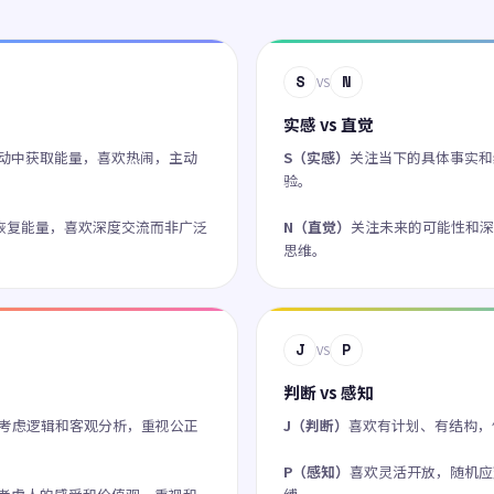
S
N
VS
实感 vs 直觉
动中获取能量，喜欢热闹，主动
S（实感）
关注当下的具体事实和
验。
恢复能量，喜欢深度交流而非广泛
N（直觉）
关注未来的可能性和深
思维。
J
P
VS
判断 vs 感知
考虑逻辑和客观分析，重视公正
J（判断）
喜欢有计划、有结构，
P（感知）
喜欢灵活开放，随机应