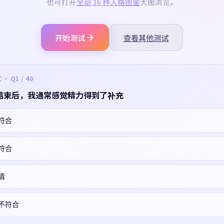
也可打开
全部 16 种人格图鉴
大图浏览。
开始测试
查看其他测试
 Q1 / 40
结束后，我通常感觉精力得到了补充
符合
符合
清
不符合