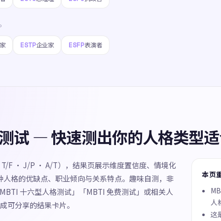
P
ESTP
ESFP
家
企业家
表演者
人格测试 — 快速测出你的人格类型
N · T/F · J/P · A/T），结果页展示维度置信度、情境化
本页
 种人格的优缺点、职业倾向与关系特点。趣味自测，非
M
MBTI 十六型人格测试」「MBTI 免费测试」或相关人
人
成可分享的结果卡片。
这