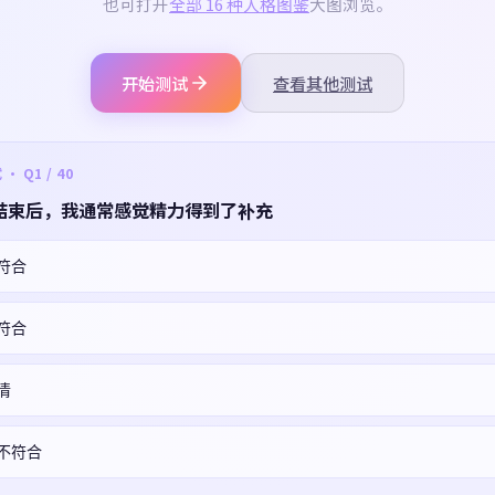
也可打开
全部 16 种人格图鉴
大图浏览。
开始测试
查看其他测试
 Q1 / 40
结束后，我通常感觉精力得到了补充
符合
符合
清
不符合