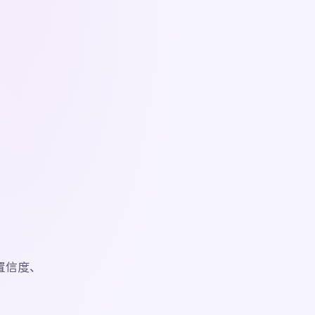
。
展示置信度、