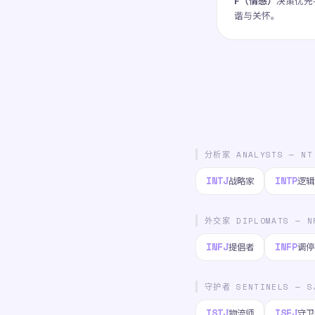
F（情感）
决策优先
谐与关怀。
分析家 ANALYSTS — NT
INTJ
INTP
战略家
逻辑
外交家 DIPLOMATS — N
INFJ
INFP
提倡者
调停
守护者 SENTINELS — S
ISTJ
ISFJ
物流师
守卫