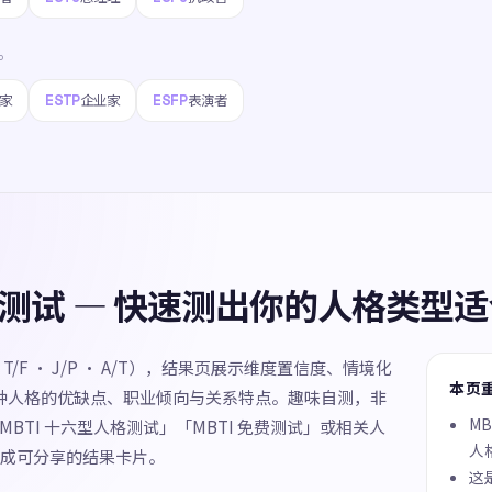
P
ESTP
ESFP
家
企业家
表演者
人格测试 — 快速测出你的人格类型
N · T/F · J/P · A/T），结果页展示维度置信度、情境化
本页
 种人格的优缺点、职业倾向与关系特点。趣味自测，非
M
MBTI 十六型人格测试」「MBTI 免费测试」或相关人
人
成可分享的结果卡片。
这