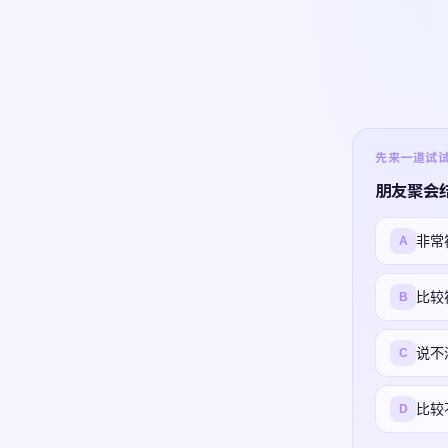
先来一道试试 ·
朋友聚会
非常
A
比较
B
说不
C
比较
D