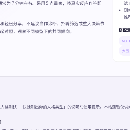
通常为 7 分钟左右。采用 5 点量表，按真实反应作答即
试
测
推
和轻松分享，不建议当作诊断、招聘筛选或重大决策依
搭配
起对照，观察不同模型下的共同倾向。
MB
大五
六型人格测试 — 快速测出你的人格类型」的说明与使用提示。本站测验仅
吗？