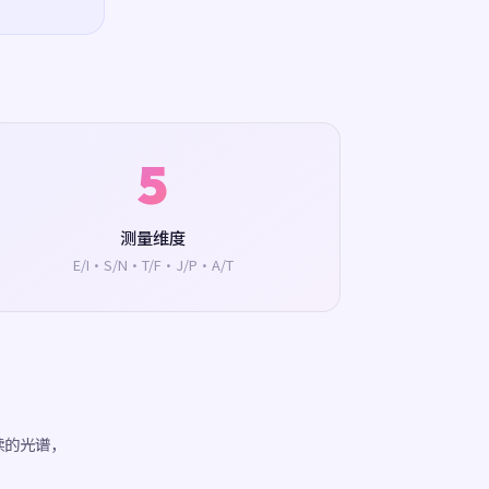
5
测量维度
E/I·S/N·T/F·J/P·A/T
续的光谱，