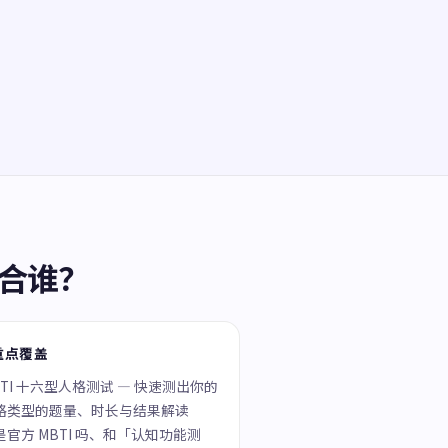
适合谁？
重点覆盖
BTI 十六型人格测试 — 快速测出你的
格类型的题量、时长与结果解读
是官方 MBTI 吗、和「认知功能测