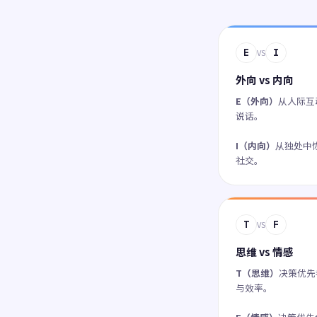
E
I
VS
外向 vs 内向
E（外向）
从人际互
说话。
I（内向）
从独处中
社交。
T
F
VS
思维 vs 情感
T（思维）
决策优先
与效率。