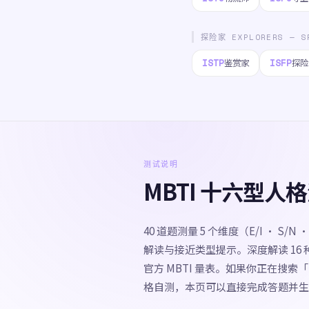
探险家 EXPLORERS — S
ISTP
ISFP
鉴赏家
探险
测试说明
MBTI 十六型
40 道题测量 5 个维度（E/I · S/
解读与接近类型提示。深度解读 16
官方 MBTI 量表。如果你正在搜索「
格自测，本页可以直接完成答题并生