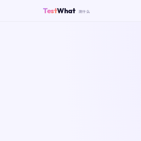
Test
What
测什么