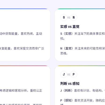
S
N
VS
实感 vs 直觉
动中获取能量，喜欢热闹，主动
S（实感）
关注当下的具体事实和
验。
恢复能量，喜欢深度交流而非广泛
N（直觉）
关注未来的可能性和深
思维。
J
P
VS
判断 vs 感知
考虑逻辑和客观分析，重视公正
J（判断）
喜欢有计划、有结构，
P（感知）
喜欢灵活开放，随机应