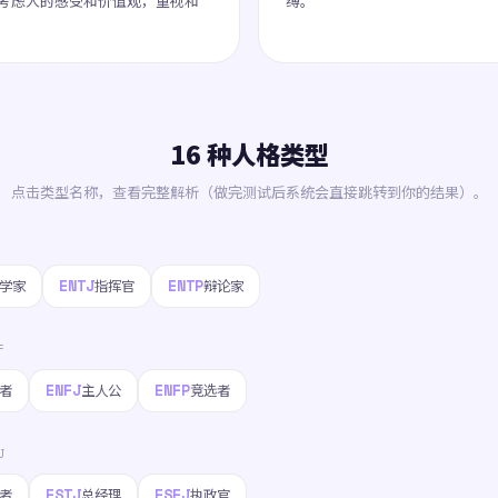
考虑人的感受和价值观，重视和
缚。
16 种人格类型
点击类型名称，查看完整解析（做完测试后系统会直接跳转到你的结果）。
ENTJ
ENTP
学家
指挥官
辩论家
F
ENFJ
ENFP
者
主人公
竞选者
J
ESTJ
ESFJ
者
总经理
执政官