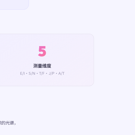
5
测量维度
E/I·S/N·T/F·J/P·A/T
续的光谱，