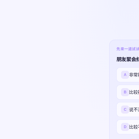
先来一道试试 ·
朋友聚会
非常
A
比较
B
说不
C
比较
D