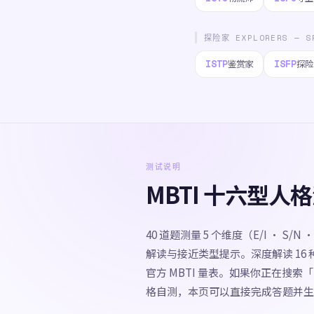
探险家 EXPLORERS — S
ISTP
ISFP
鉴赏家
探险
测试说明
MBTI 十六型
40 道题测量 5 个维度（E/I · S/
解读与接近类型提示。深度解读 16
官方 MBTI 量表。如果你正在搜索「
格自测，本页可以直接完成答题并生