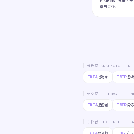
F（情感）
决策优先
谐与关怀。
分析家 ANALYSTS — NT
INTJ
INTP
战略家
逻辑
外交家 DIPLOMATS — N
INFJ
INFP
提倡者
调停
守护者 SENTINELS — S
ISTJ
ISFJ
物流师
守卫