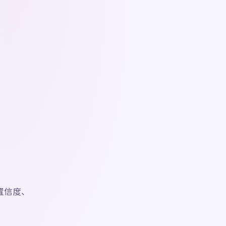
。
展示置信度、