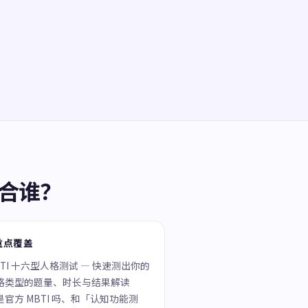
适合谁？
重点覆盖
BTI 十六型人格测试 — 快速测出你的
格类型的题量、时长与结果解读
是官方 MBTI 吗、和「认知功能测