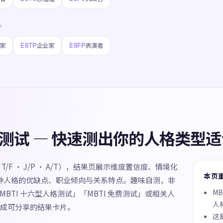
P
ESTP
ESFP
家
企业家
表演者
人格测试 — 快速测出你的人格类型
N · T/F · J/P · A/T），结果页展示维度置信度、情境化
本页
 种人格的优缺点、职业倾向与关系特点。趣味自测，非
M
MBTI 十六型人格测试」「MBTI 免费测试」或相关人
人
成可分享的结果卡片。
这