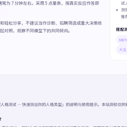
通常为 7 分钟左右。采用 5 点量表，按真实反应作答即
试
测
推
和轻松分享，不建议当作诊断、招聘筛选或重大决策依
搭配
起对照，观察不同模型下的共同倾向。
MB
大五
六型人格测试 — 快速测出你的人格类型」的说明与使用提示。本站测验仅
吗？