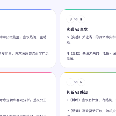
S
N
VS
实感 vs 直觉
动中获取能量，喜欢热闹，主动
S（实感）
关注当下的具体事实和
验。
恢复能量，喜欢深度交流而非广泛
N（直觉）
关注未来的可能性和深
思维。
J
P
VS
判断 vs 感知
考虑逻辑和客观分析，重视公正
J（判断）
喜欢有计划、有结构，
P（感知）
喜欢灵活开放，随机应