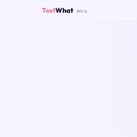
Test
What
测什么