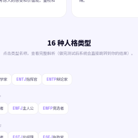
考虑人的感受和价值观，重视和
缚。
16 种人格类型
点击类型名称，查看完整解析（做完测试后系统会直接跳转到你的结果）。
ENTJ
ENTP
学家
指挥官
辩论家
F
ENFJ
ENFP
者
主人公
竞选者
J
ESTJ
ESFJ
者
总经理
执政官