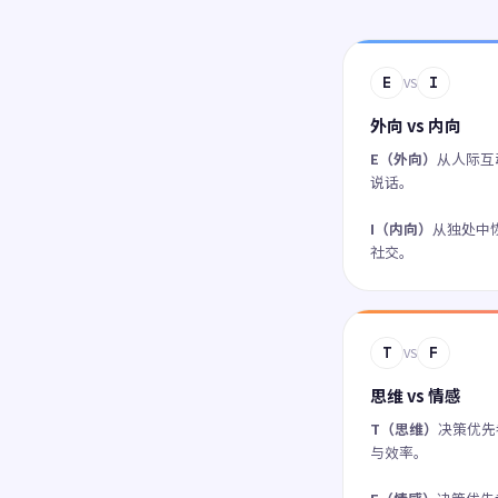
E
I
VS
外向 vs 内向
E（外向）
从人际互
说话。
I（内向）
从独处中
社交。
T
F
VS
思维 vs 情感
T（思维）
决策优先
与效率。