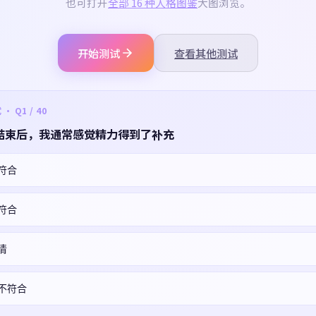
也可打开
全部 16 种人格图鉴
大图浏览。
开始测试
查看其他测试
 Q1 / 40
结束后，我通常感觉精力得到了补充
符合
符合
清
不符合