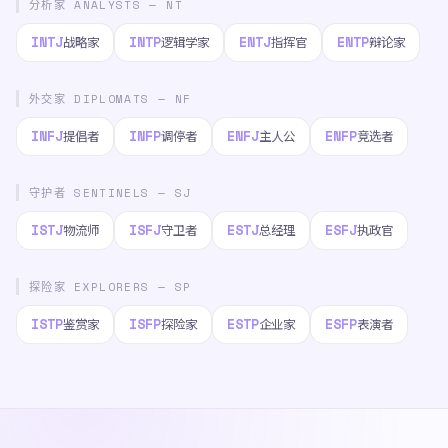
分析家 ANALYSTS — NT
INTJ
INTP
ENTJ
ENTP
战略家
逻辑学家
指挥官
辩论家
外交家 DIPLOMATS — NF
INFJ
INFP
ENFJ
ENFP
提倡者
调停者
主人公
竞选者
守护者 SENTINELS — SJ
ISTJ
ISFJ
ESTJ
ESFJ
物流师
守卫者
总经理
执政官
探险家 EXPLORERS — SP
ISTP
ISFP
ESTP
ESFP
鉴赏家
探险家
企业家
表演者