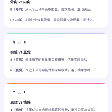
外向 vs 内向
E（外向）
从人际互动中获取能量，喜欢热闹，主动说话。
I（内向）
从独处中恢复能量，喜欢深度交流而非广泛社交。
S
N
VS
实感 vs 直觉
S（实感）
关注当下的具体事实和细节，信任实际经验。
N（直觉）
关注未来的可能性和深层模式，善于抽象思维。
T
F
VS
思维 vs 情感
T（思维）
决策优先考虑逻辑和客观分析，重视公正与效率。