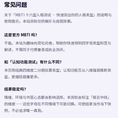
常见问题
关于「MBTI 十六型人格测试 — 快速测出你的人格类型」的说明与
使用提示。本站测验仅供娱乐与自我探索。
这是官方 MBTI 吗？
不是。本站为趣味向简化问卷，帮助你快速得到四字母类型标签与
解读，不等同于付费量表或执业测评。
和「认知功能测试」有什么不同？
本页用经典四维度二分题估算类型；认知功能页从八维强弱推断类
型，更细但题量更多。
结果稳定吗？
情绪、环境与作答心态都会影响选择。本测验会标注「接近中线」
的维度——这些字母在不同情境下可能切换。可把结果当作当下快
照，不必追求唯一真我。