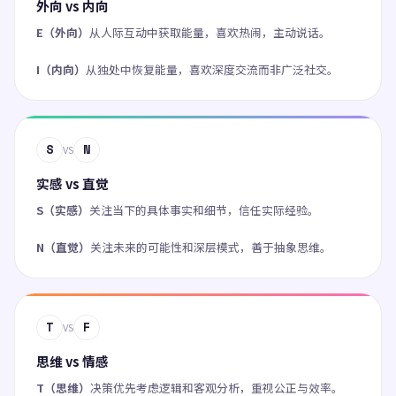
外向 vs 内向
E（外向）
从人际互动中获取能量，喜欢热闹，主动说话。
I（内向）
从独处中恢复能量，喜欢深度交流而非广泛社交。
S
N
VS
实感 vs 直觉
S（实感）
关注当下的具体事实和细节，信任实际经验。
N（直觉）
关注未来的可能性和深层模式，善于抽象思维。
T
F
VS
思维 vs 情感
T（思维）
决策优先考虑逻辑和客观分析，重视公正与效率。