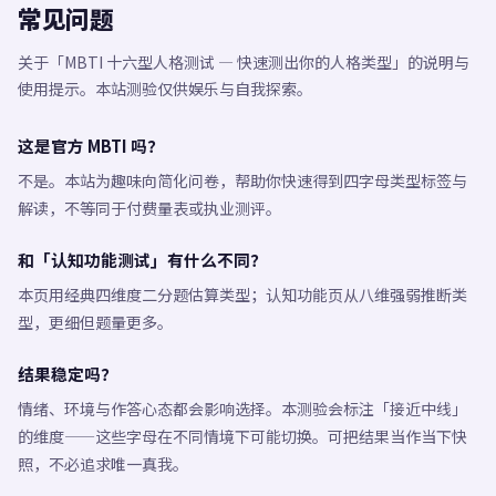
常见问题
关于「MBTI 十六型人格测试 — 快速测出你的人格类型」的说明与
使用提示。本站测验仅供娱乐与自我探索。
这是官方 MBTI 吗？
不是。本站为趣味向简化问卷，帮助你快速得到四字母类型标签与
解读，不等同于付费量表或执业测评。
和「认知功能测试」有什么不同？
本页用经典四维度二分题估算类型；认知功能页从八维强弱推断类
型，更细但题量更多。
结果稳定吗？
情绪、环境与作答心态都会影响选择。本测验会标注「接近中线」
的维度——这些字母在不同情境下可能切换。可把结果当作当下快
照，不必追求唯一真我。