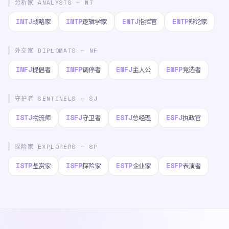
分析家 ANALYSTS — NT
INTJ
INTP
ENTJ
ENTP
战略家
逻辑学家
指挥官
辩论家
外交家 DIPLOMATS — NF
INFJ
INFP
ENFJ
ENFP
提倡者
调停者
主人公
竞选者
守护者 SENTINELS — SJ
ISTJ
ISFJ
ESTJ
ESFJ
物流师
守卫者
总经理
执政官
探险家 EXPLORERS — SP
ISTP
ISFP
ESTP
ESFP
鉴赏家
探险家
企业家
表演者