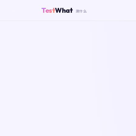
Test
What
测什么