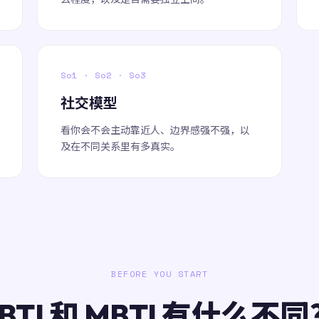
So1 · So2 · So3
社交模型
看你会不会主动靠近人、边界感强不强，以
及在不同关系里有多真实。
BEFORE YOU START
BTI 和 MBTI 有什么不同