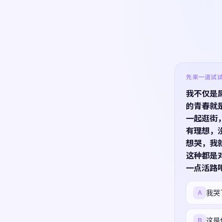
先来一道试试 ·
我不仅是
的青春就
一起逛街
有理想，
想哭，我
这种都是
一点活路
我哭
A
这是
B