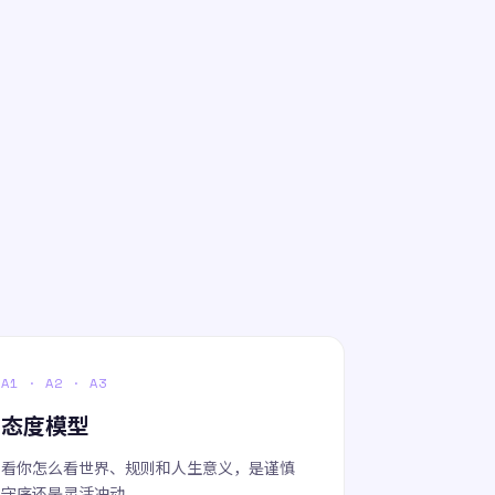
。
A1 · A2 · A3
态度模型
看你怎么看世界、规则和人生意义，是谨慎
守序还是灵活冲动。