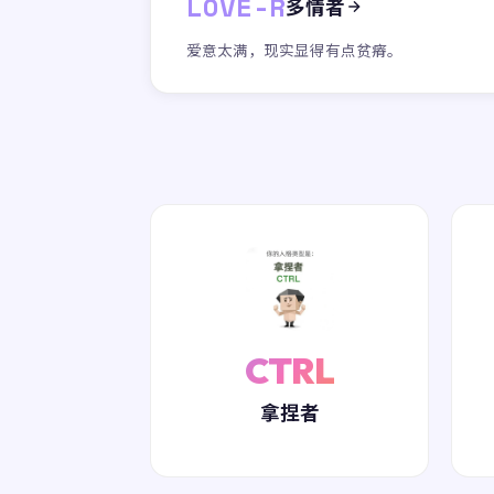
LOVE-R
多情者
爱意太满，现实显得有点贫瘠。
CTRL
拿捏者