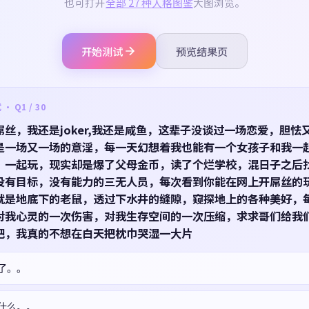
也可打开
全部 27 种人格图鉴
大图浏览。
开始测试
预览结果页
 Q1 / 30
屌丝，我还是joker,我还是咸鱼，这辈子没谈过一场恋爱，胆怯
是一场又一场的意淫，每一天幻想着我也能有一个女孩子和我一
，一起玩，现实却是爆了父母金币，读了个烂学校，混日子之后
没有目标，没有能力的三无人员，每次看到你能在网上开屌丝的
就是地底下的老鼠，透过下水井的缝隙，窥探地上的各种美好，
对我心灵的一次伤害，对我生存空间的一次压缩，求求哥们给我
吧，我真的不想在白天把枕巾哭湿一大片
了。。
什么。。