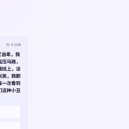
约 4 分钟
又自卑，我
起压马路，
找班上，没
玩笑，我都
每一次看到
们这种小丑