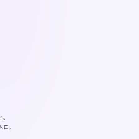
，
。
子。
入口。