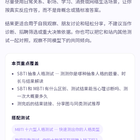
尽量使用日常关系、职场、学习、消费或网络生活场景，让你
按真实反应作答，而不是背概念或猜标准答案。
结果更适合用于自我观察、朋友讨论和轻松分享，不建议当作
诊断、招聘筛选或重大决策依据。你也可以把它和站内其他测
试一起对照，观察不同模型下的共同倾向。
本页重点覆盖
SBTI 抽象人格测试 — 测测你是哪种抽象人格的题量、时
长与结果解读
SBTI 和 MBTI 有什么区别、测试结果能当心理诊断吗、测
一次大概要多久
测完后的结果链接、分享图与同类测试推荐
搭配测试
MBTI 十六型人格测试 — 快速测出你的人格类型
脑腐指数测试 - 你的大脑被互联网腌入味了吗？