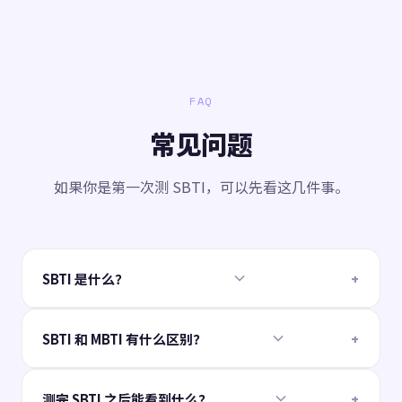
FAQ
常见问题
如果你是第一次测 SBTI，可以先看这几件事。
SBTI 是什么？
SBTI 是一个轻松向的人格测试。它不用一堆术语去定义
SBTI 和 MBTI 有什么区别？
你，而是从自我认知、感情投入、行动方式和社交边界这
些日常状态出发，帮你看见自己更像哪一种人格。
MBTI 更像一套经典人格分类工具，SBTI 则更贴近中文
测完 SBTI 之后能看到什么？
互联网语境里的表达方式。你在这里测到的，不是一本正