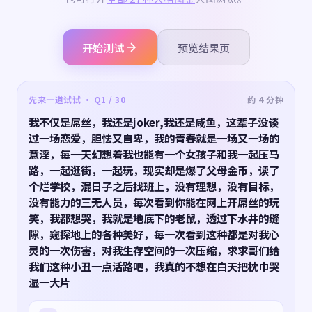
开始测试
预览结果页
先来一道试试 · Q1 / 30
约 4 分钟
我不仅是屌丝，我还是joker,我还是咸鱼，这辈子没谈
过一场恋爱，胆怯又自卑，我的青春就是一场又一场的
意淫，每一天幻想着我也能有一个女孩子和我一起压马
路，一起逛街，一起玩，现实却是爆了父母金币，读了
个烂学校，混日子之后找班上，没有理想，没有目标，
没有能力的三无人员，每次看到你能在网上开屌丝的玩
笑，我都想哭，我就是地底下的老鼠，透过下水井的缝
隙，窥探地上的各种美好，每一次看到这种都是对我心
灵的一次伤害，对我生存空间的一次压缩，求求哥们给
我们这种小丑一点活路吧，我真的不想在白天把枕巾哭
湿一大片