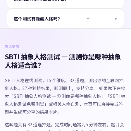
经的标签，而是更接近日常行为和真实反应的一面。
你会拿到一个专属结果页，里面有人格名称、人格解读、
这个测试有隐藏人格吗？
十五维落点图，方便你了解自己在每一个维度上的具体表
现。
有。如果你在某些题目上触发了特定的隐藏条件，系统会
绕过常规匹配逻辑，直接给你一个特殊人格。至于怎么触
发——你自己试试就知道了。
测试说明
SBTI 抽象人格测试 — 测测你是哪种抽象
人格适合谁？
SBTI 人格在线测试，15 个维度、32 道题，测出你的互联网抽
象人格。27 种独特结果，即测即出，支持分享。 如果你正在搜
索「SBTI 抽象人格测试 — 测测你是哪种抽象人格」「SBTI 抽
象人格测试免费测试」或相关人格自测，本页可以直接完成答
题并生成可分享的结果卡片。
这套题共有 32 道选择题，完成时间通常为5 分钟左右。题目会