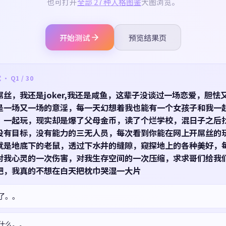
也可打开
全部 27 种人格图鉴
大图浏览。
开始测试
预览结果页
 Q1 / 30
屌丝，我还是joker,我还是咸鱼，这辈子没谈过一场恋爱，胆怯
是一场又一场的意淫，每一天幻想着我也能有一个女孩子和我一
，一起玩，现实却是爆了父母金币，读了个烂学校，混日子之后
没有目标，没有能力的三无人员，每次看到你能在网上开屌丝的
就是地底下的老鼠，透过下水井的缝隙，窥探地上的各种美好，
对我心灵的一次伤害，对我生存空间的一次压缩，求求哥们给我
吧，我真的不想在白天把枕巾哭湿一大片
了。。
什么。。