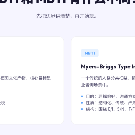
先把边界讲清楚，再开始玩。
MBTI
Myers-Briggs Type I
"梗图文化产物，核心目标是
一个传统的人格分类框架，按
业咨询场景中。
目的：理解偏好、沟通方
玩梗
性质：结构化、传统、严
结构：围绕 E/I、S/N、T/