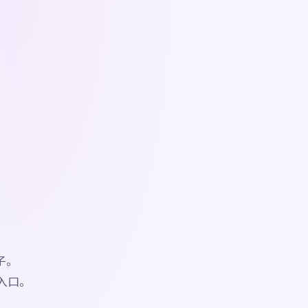
，
。
子。
入口。