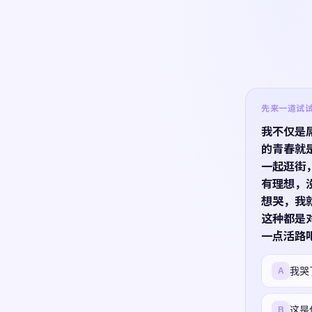
先来一道试试 ·
我不仅是
的青春就
一起逛街
有理想，
想哭，我
这种都是
一点活路
我哭
A
这是
B