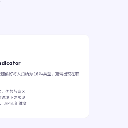
ndicator
照偏好将人归纳为 16 种类型，更常出现在职
式、优势与盲区
肃语境下更常见
F、J/P 四组维度