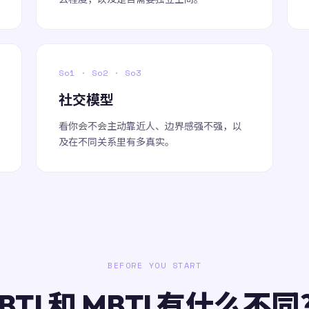
So1 · So2 · So3
社交模型
看你会不会主动靠近人、边界感强不强，以
及在不同关系里有多真实。
BEFORE YOU START
BTI 和 MBTI 有什么不同