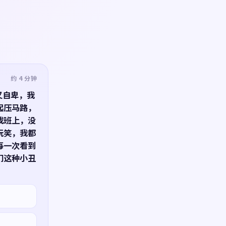
约 4 分钟
又自卑，我
起压马路，
找班上，没
玩笑，我都
每一次看到
们这种小丑