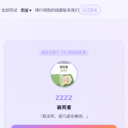
全部测试
图鉴 ▾
排行榜
我的档案
联系我们
🇺🇸
EN
朋友分享了 TA 的测试结果
ZZZZ
装死者
「我没死，我只是在睡觉。」