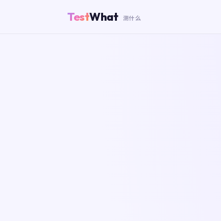
Test
What
测什么