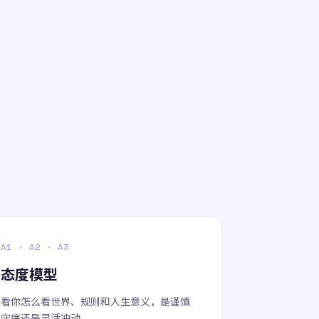
。
A1 · A2 · A3
态度模型
看你怎么看世界、规则和人生意义，是谨慎
守序还是灵活冲动。