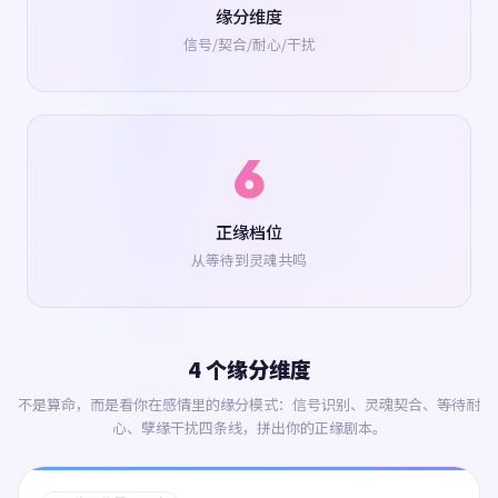
缘分维度
信号/契合/耐心/干扰
6
正缘档位
从等待到灵魂共鸣
4 个缘分维度
不是算命，而是看你在感情里的缘分模式：信号识别、灵魂契合、等待耐
心、孽缘干扰四条线，拼出你的正缘剧本。