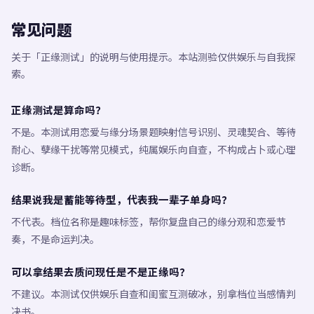
常见问题
关于「正缘测试」的说明与使用提示。本站测验仅供娱乐与自我探
索。
正缘测试是算命吗？
不是。本测试用恋爱与缘分场景题映射信号识别、灵魂契合、等待
耐心、孽缘干扰等常见模式，纯属娱乐向自查，不构成占卜或心理
诊断。
结果说我是蓄能等待型，代表我一辈子单身吗？
不代表。档位名称是趣味标签，帮你复盘自己的缘分观和恋爱节
奏，不是命运判决。
可以拿结果去质问现任是不是正缘吗？
不建议。本测试仅供娱乐自查和闺蜜互测破冰，别拿档位当感情判
决书。