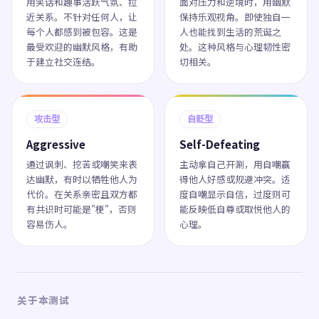
用笑话和趣事活跃气氛、拉
面对压力和逆境时，用幽默
近关系。不针对任何人，让
保持乐观视角。即使独自一
每个人都感到被包容。这是
人也能找到生活的荒诞之
最受欢迎的幽默风格，有助
处。这种风格与心理韧性密
于建立社交连结。
切相关。
攻击型
自贬型
Aggressive
Self-Defeating
通过讽刺、挖苦或嘲笑来表
主动拿自己开涮，用自嘲赢
达幽默，有时以牺牲他人为
得他人好感或规避冲突。适
代价。在关系亲密且双方都
度自嘲显示自信，过度则可
有共识时可能是"梗"，否则
能反映低自尊或取悦他人的
容易伤人。
心理。
关于本测试