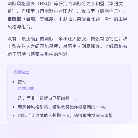
幽默风格量表（HSQ）等研究将幽默分为
亲和型
（增进关
系）、
自强型
（用幽默应对压力）、
攻击型
（讽刺挖苦）、
自贬型
（自嘲）等维度。本测验为简版自陈题，看你的主导
风格与组合。
没有「最正确」的幽默：亲和让人舒服，自强有助韧性；攻
击型在熟人之间可能是梗，对陌生人则易踩线。了解风格有
助于职场与亲密关系中的沟通。
答题贴士
按你
自然习惯
选，而非「希望自己更幽默」。
若多种风格都高，结果会突出你最常用的一种。
幽默若让你或他人长期不适，值得单独觉察与调整。