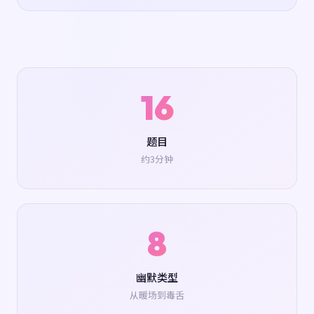
16
题目
约3分钟
8
幽默类型
从暖场到毒舌