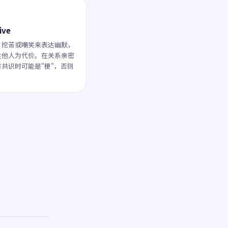
ive
、挖苦或嘲笑来表达幽默，
牲他人为代价。在关系亲密
共识时可能是"梗"，否则
。