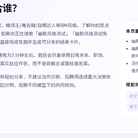
合谁？
度，暖场王/毒舌精/自嘲达人等8种风格。了解你的笑点
本页
 如果你正在搜索「幽默风格测试」「幽默风格测试免
幽
直接完成答题并生成可分享的结果卡片。
幽
间通常为3 分钟左右。题目会尽量使用日常关系、职场、
默
真实反应作答，而不是背概念或猜标准答案。
测
推
和轻松分享，不建议当作诊断、招聘筛选或重大决策依
搭配
起对照，观察不同模型下的共同倾向。
社交
搭子