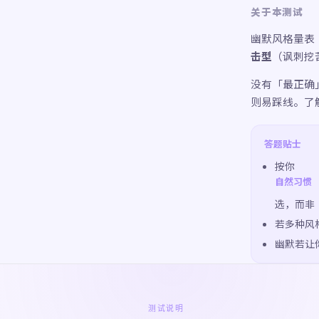
关于本测试
幽默风格量表
击型
（讽刺挖
没有「最正确
则易踩线。了
答题贴士
按你
自然习惯
选，而非
若多种风
幽默若让
测试说明