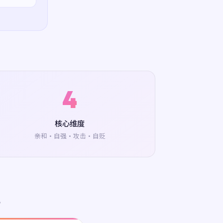
4
核心维度
亲和·自强·攻击·自贬
。