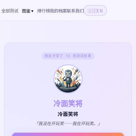
全部测试
图鉴 ▾
排行榜
我的档案
联系我们
🇺🇸
EN
朋友分享了 TA 的测试结果
冷面笑将
冷面笑将
「我没在开玩笑……我在开玩笑。」