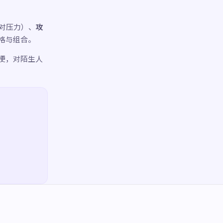
对压力）、
攻
格与组合。
梗，对陌生人