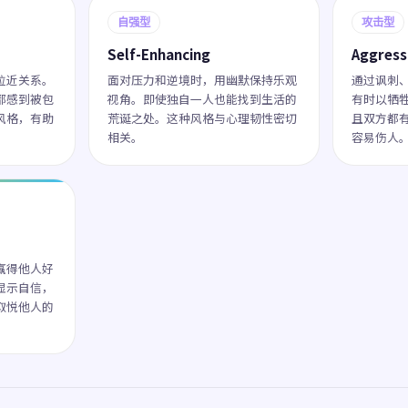
自强型
攻击型
Self-Enhancing
Aggress
拉近关系。
面对压力和逆境时，用幽默保持乐观
通过讽刺
都感到被包
视角。即使独自一人也能找到生活的
有时以牺
风格，有助
荒诞之处。这种风格与心理韧性密切
且双方都有
相关。
容易伤人
赢得他人好
显示自信，
取悦他人的