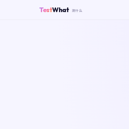
Test
What
测什么