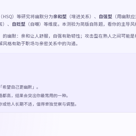
（HSQ）等研究将幽默分为
亲和型
（增进关系）、
自强型
（用幽默应
苦）、
自贬型
（自嘲）等维度。本测验为简版自陈题，看你的主导风
」的幽默：亲和让人舒服，自强有助韧性；攻击型在熟人之间可能是
解风格有助于职场与亲密关系中的沟通。
「希望自己更幽默」。
格都高，结果会突出你最常用的一种。
你或他人长期不适，值得单独觉察与调整。