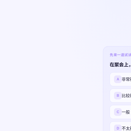
先来一道试试 ·
在聚会上
非常
A
比较
B
一般
C
不太
D