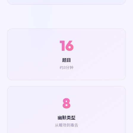
16
题目
约3分钟
8
幽默类型
从暖场到毒舌