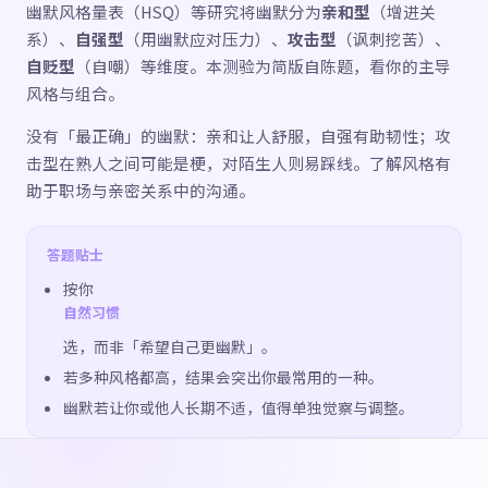
幽默风格量表（HSQ）等研究将幽默分为
亲和型
（增进关
系）、
自强型
（用幽默应对压力）、
攻击型
（讽刺挖苦）、
自贬型
（自嘲）等维度。本测验为简版自陈题，看你的主导
风格与组合。
没有「最正确」的幽默：亲和让人舒服，自强有助韧性；攻
击型在熟人之间可能是梗，对陌生人则易踩线。了解风格有
助于职场与亲密关系中的沟通。
答题贴士
按你
自然习惯
选，而非「希望自己更幽默」。
若多种风格都高，结果会突出你最常用的一种。
幽默若让你或他人长期不适，值得单独觉察与调整。