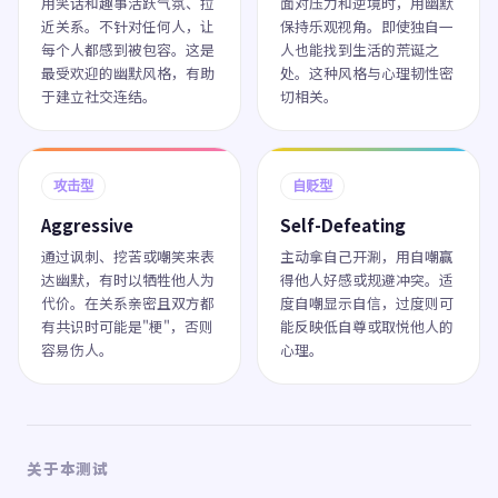
用笑话和趣事活跃气氛、拉
面对压力和逆境时，用幽默
近关系。不针对任何人，让
保持乐观视角。即使独自一
每个人都感到被包容。这是
人也能找到生活的荒诞之
最受欢迎的幽默风格，有助
处。这种风格与心理韧性密
于建立社交连结。
切相关。
攻击型
自贬型
Aggressive
Self-Defeating
通过讽刺、挖苦或嘲笑来表
主动拿自己开涮，用自嘲赢
达幽默，有时以牺牲他人为
得他人好感或规避冲突。适
代价。在关系亲密且双方都
度自嘲显示自信，过度则可
有共识时可能是"梗"，否则
能反映低自尊或取悦他人的
容易伤人。
心理。
关于本测试