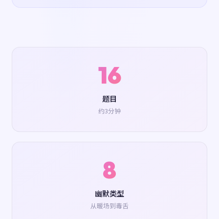
16
题目
约3分钟
8
幽默类型
从暖场到毒舌