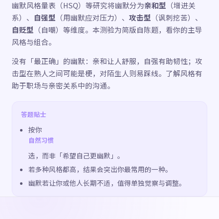
幽默风格量表（HSQ）等研究将幽默分为
亲和型
（增进关
系）、
自强型
（用幽默应对压力）、
攻击型
（讽刺挖苦）、
自贬型
（自嘲）等维度。本测验为简版自陈题，看你的主导
风格与组合。
没有「最正确」的幽默：亲和让人舒服，自强有助韧性；攻
击型在熟人之间可能是梗，对陌生人则易踩线。了解风格有
助于职场与亲密关系中的沟通。
答题贴士
按你
自然习惯
选，而非「希望自己更幽默」。
若多种风格都高，结果会突出你最常用的一种。
幽默若让你或他人长期不适，值得单独觉察与调整。