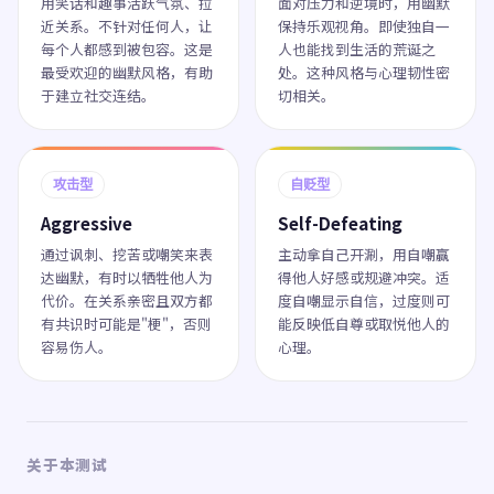
用笑话和趣事活跃气氛、拉
面对压力和逆境时，用幽默
近关系。不针对任何人，让
保持乐观视角。即使独自一
每个人都感到被包容。这是
人也能找到生活的荒诞之
最受欢迎的幽默风格，有助
处。这种风格与心理韧性密
于建立社交连结。
切相关。
攻击型
自贬型
Aggressive
Self-Defeating
通过讽刺、挖苦或嘲笑来表
主动拿自己开涮，用自嘲赢
达幽默，有时以牺牲他人为
得他人好感或规避冲突。适
代价。在关系亲密且双方都
度自嘲显示自信，过度则可
有共识时可能是"梗"，否则
能反映低自尊或取悦他人的
容易伤人。
心理。
关于本测试